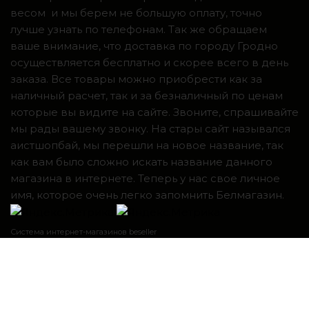
весом и мы берем не большую оплату, точно
лучше узнать по телефонам. Так же обращаем
ваше внимание, что доставка по городу Гродно
осуществляется бесплатно и скорее всего в день
заказа. Все товары можно приобрести как за
наличный расчет, так и за безналичный по ценам
которые вы видите на сайте. Звоните, спрашивайте
мы рады вашему звонку. На стары сайт назывался
аистшопбай, мы перешли на новое название, так
как вам было сложно искать название данного
магазина в интернете. Теперь у нас свое личное
имя, которое очень легко запомнить Белмагазин.
Система интернет-магазинов beseller
ЗАКАЗАТЬ ЗВОНОК
Контактный телефон
Я согласен с условиями