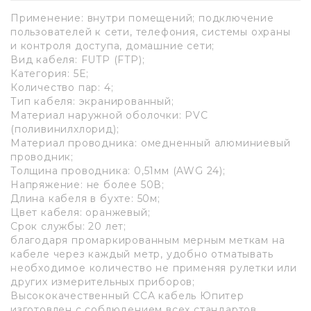
Применение: внутри помещений; подключение
пользователей к сети, телефония, системы охраны
и контроля доступа, домашние сети;
Вид кабеля: FUTP (FTP);
Категория: 5E;
Количество пар: 4;
Тип кабеля: экранированный;
Материал наружной оболочки: PVC
(поливинилхлорид);
Материал проводника: омедненный алюминиевый
проводник;
Толщина проводника: 0,51мм (AWG 24);
Напряжение: не более 50В;
Длина кабеля в бухте: 50м;
Цвет кабеля: оранжевый;
Срок службы: 20 лет;
благодаря промаркированным мерным меткам на
кабеле через каждый метр, удобно отматывать
необходимое количество не применяя рулетки или
других измерительных приборов;
Высококачественный CCA кабель Юпитер
изготовлен с соблюдением всех стандартов.