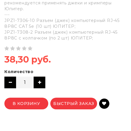
рекомендуется применять джеки и кримперы
Юпитер.
---
JPZ1-7306-10 Разъем (джек) компьютерный RJ-45
8P8C CAT 5e (10 шт) ЮПИТЕР;
JPZ1-7308-2 Разъем (джек) компьютерный RJ-45
8P8C с колпачком (по 2 шт) ЮПИТЕР;
38,30 руб.
Количество
В КОРЗИНУ
БЫСТРЫЙ ЗАКАЗ