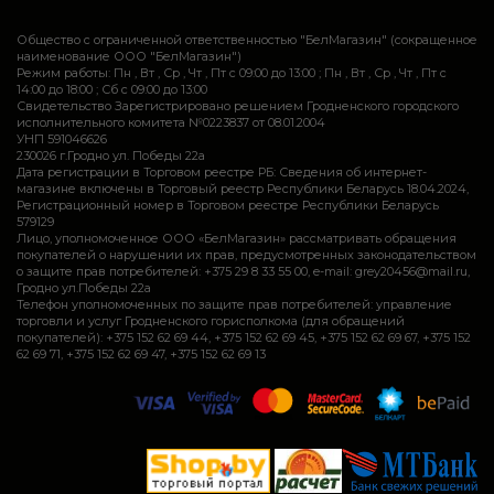
Общество с ограниченной ответственностью "БелМагазин" (сокращенное
наименование ООО "БелМагазин")
Режим работы: Пн , Вт , Ср , Чт , Пт c 09:00 до 13:00 ; Пн , Вт , Ср , Чт , Пт c
14:00 до 18:00 ; Сб c 09:00 до 13:00
Свидетельство Зарегистрировано решением Гродненского городского
исполнительного комитета №0223837 от 08.01.2004
УНП 591046626
230026 г.Гродно ул. Победы 22а
Дата регистрации в Торговом реестре РБ: Сведения об интернет-
магазине включены в Торговый реестр Республики Беларусь 18.04.2024,
Регистрационный номер в Торговом реестре Республики Беларусь
579129
Лицо, уполномоченное ООО «БелМагазин» рассматривать обращения
покупателей о нарушении их прав, предусмотренных законодательством
о защите прав потребителей: +375 29 8 33 55 00, e-mail: grey20456@mail.ru,
Гродно ул.Победы 22а
Телефон уполномоченных по защите прав потребителей: управление
торговли и услуг Гродненского горисполкома (для обращений
покупателей): +375 152 62 69 44, +375 152 62 69 45, +375 152 62 69 67, +375 152
62 69 71, +375 152 62 69 47, +375 152 62 69 13