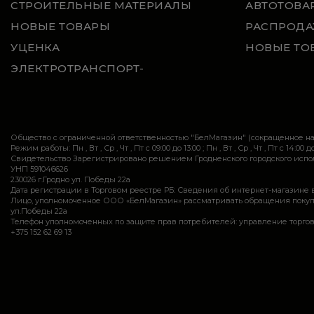
СТРОИТЕЛЬНЫЕ МАТЕРИАЛЫ
АВТОТОВА
НОВЫЕ ТОВАРЫ
РАСПРОДА
УЦЕНКА
НОВЫЕ ТО
ЭЛЕКТРОТРАНСПОРТ-
Общество с ограниченной ответственностью "БелМагазин" (сокращенное 
Режим работы: Пн , Вт , Ср , Чт , Пт c 09:00 до 13:00 ; Пн , Вт , Ср , Чт , Пт c 14:00 до
Свидетельство Зарегистрировано решением Гродненского городского исполн
УНП 591046626
230026 г.Гродно ул. Победы 22а
Дата регистрации в Торговом реестре РБ: Сведения об интернет-магазине 
Лицо, уполномоченное ООО «БелМагазин» рассматривать обращения покупател
ул.Победы 22а
Телефон уполномоченных по защите прав потребителей: управление торговли и ус
+375 152 62 69 13