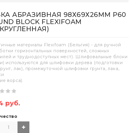
БКА АБРАЗИВНАЯ 98Х69Х26ММ Р60
UND BLOCK FLEXIFOAM
АКРУГЛЕННАЯ)
тичные материалы Flexifoam (Бельгия) - для ручной
ботки горизонтальных поверхностей, сложных
илей и труднодоступных мест). Шлифовальные блоки
ки) используются для шлифовки дерева (подготовки
грунт, лак), промежуточной шлифовки грунта, лака,
ки
ие ворса).
4 руб.
чество