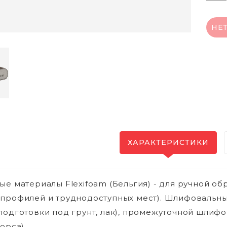
НЕ
ХАРАКТЕРИСТИКИ
ые материалы Flexifoam (Бельгия) - для ручной о
профилей и труднодоступных мест). Шлифовальны
подготовки под грунт, лак), промежуточной шлифов
орса).