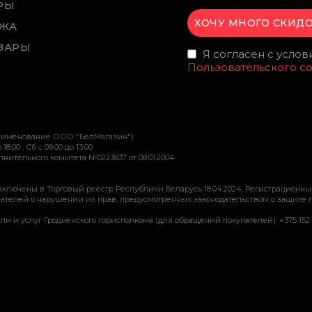
РЫ
ЖА
ВАРЫ
Я согласен с усло
Пользовательского с
наименование ООО "БелМагазин")
 18:00 ; Сб c 09:00 до 13:00
ительного комитета №0223837 от 08.01.2004
включены в Торговый реестр Республики Беларусь 18.04.2024, Регистрационны
ей о нарушении их прав, предусмотренных законодательством о защите прав по
луг Гродненского горисполкома (для обращений покупателей): +375 152 62 69 44, 