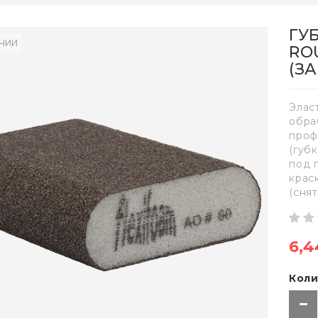
ГУ
ИЧИИ
RO
(З
Элас
обра
проф
(губ
под 
крас
(снят
6,4
Коли