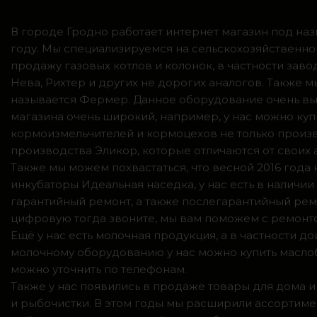
В городе Гродно работает интернет магазин под наз
году. Мы специализируемся на сельскохозяйственно
продажу газовых котлов и колонок, в частности зав
Нева, Рихтер и других не дорогих аналогов. Также
называется Фермер. Данное оборудование очень вы
магазина очень широкий, например, у нас можно куп
кормоизмельчителей и кормоцехов не только произв
производства Эликор, которые отличаются от своих
Также мы можем похвастаться, что весной 2016 год
инкубаторы Идеальная наседка, у нас есть в налич
гарантийный ремонт, а также послегарантийный ремо
цифровую тогда звоните, мы вам поможем с ремонто
Ещё у нас есть молочная продукция, а в частности 
молочному оборудованию у нас можно купить маслоб
можно уточнить по телефонам.
Также у нас появились в продаже товары для дома и
и рыбочистки. В этом годы мы расширили ассортимен