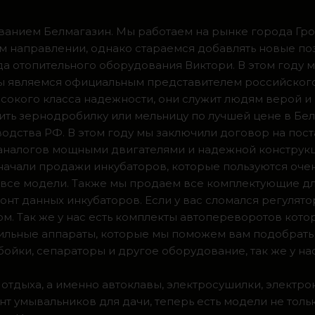
ванием Белмагазин. Мы работаем на рынке города Грод
м направлении, однако стараемся добавлять новые по
ода отопительного оборудования Виктори. В этом году 
 мы являемся официальным представителем российског
сокого класса надежности, они служит людям верой и
ить зернодробилку или мельницу по лучшей цене в Бел
одства РФ. В этом году мы заключили договор на пос
 аналогов мощными двигателями и надежной конструк
а начали продажи инкубаторов, которые пользуются оч
ии все модели. Также мы продаем все комплектующие д
нт данных инкубаторов. Если у вас сломался регулято
м. Так же у нас есть комплекты автопереворотов кот
доильные аппараты, которые мы поможем вам подобрать
ойки, сепараторы и другое оборудование, так же у на
 отдыха, а именно автоклавы, электросушилки, электро
т умывальников для дачи, теперь есть модели не тольк