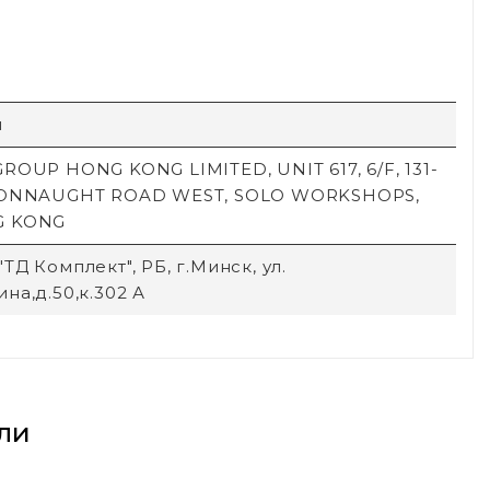
й
ROUP HONG KONG LIMITED, UNIT 617, 6/F, 131-
CONNAUGHT ROAD WEST, SOLO WORKSHOPS,
G KONG
ТД Комплект", РБ, г.Минск, ул.
на,д.50,к.302 А
ли