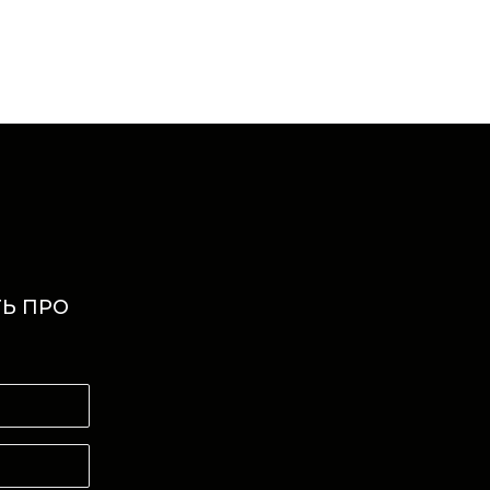
Ь ПРО
И