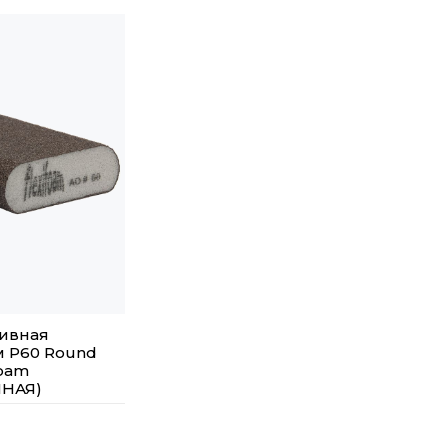
зивная
 Р60 Round
foam
ННАЯ)