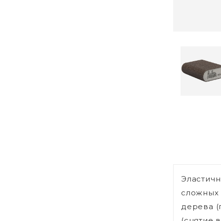
Эластичн
сложных 
дерева (
(снятие в