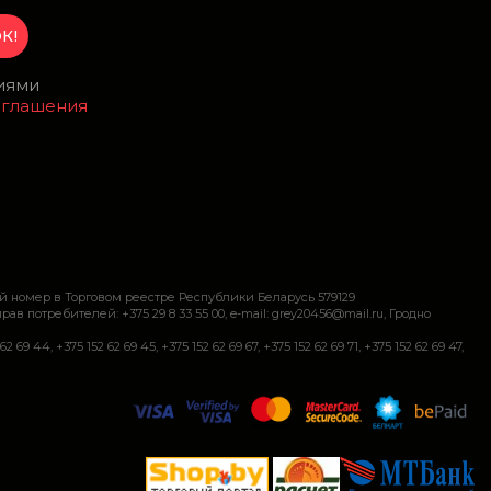
виями
оглашения
й номер в Торговом реестре Республики Беларусь 579129
требителей: +375 29 8 33 55 00, e-mail: grey20456@mail.ru, Гродно
+375 152 62 69 45, +375 152 62 69 67, +375 152 62 69 71, +375 152 62 69 47,