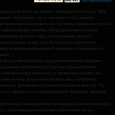
но около 3 лет на момент написания статьи в 2016
зиции. Например, мы в прошлом году начали
мы заключили контракты на поставку газовых колонок
о завода Уралспецмаш, оборудование, которое
 правдой долгие годы. Ассортимент нашего
аруси, также у нас есть большой ассортимент
тавку кормоизмельчителей и мельниц Украинского
цией.
ень большим спросом, на данный момент продаем
ля данных инкубаторов. Ещё мы осуществляем
р или вы хотите заменить устаревшую модель на
орыми можно доукомплектовать ваш инкубатор.
 именно для вашего количества коров или коз. По
с есть запчасти по оборудованию Фермер, наличие
коптильни, перьящипалки для курей, а также мангалы
о с пластиковыми мойками и бочками, но и с