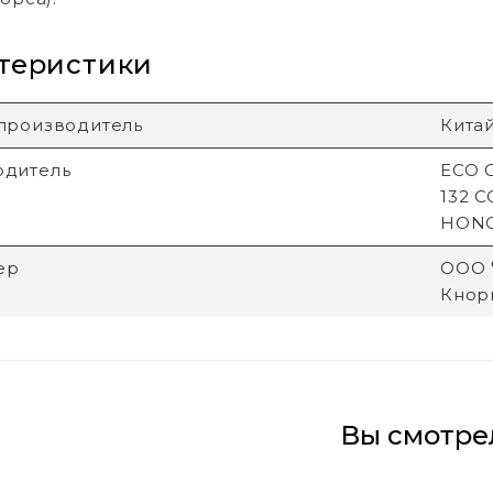
теристики
производитель
Кита
одитель
ECO G
132 
HON
ер
ООО "
Кнори
Вы смотре