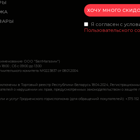
РЫ
ЖА
ВАРЫ
Я согласен с усло
Пользовательского с
наименование ООО "БелМагазин")
 18:00 ; Сб c 09:00 до 13:00
ительного комитета №0223837 от 08.01.2004
включены в Торговый реестр Республики Беларусь 18.04.2024, Регистрационны
ей о нарушении их прав, предусмотренных законодательством о защите прав по
луг Гродненского горисполкома (для обращений покупателей): +375 152 62 69 44, 