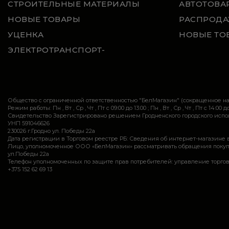
СТРОИТЕЛЬНЫЕ МАТЕРИАЛЫ
АВТОТОВА
НОВЫЕ ТОВАРЫ
РАСПРОДА
УЦЕНКА
НОВЫЕ ТО
ЭЛЕКТРОТРАНСПОРТ-
Общество с ограниченной ответственностью "БелМагазин" (сокращенное 
Режим работы: Пн , Вт , Ср , Чт , Пт c 09:00 до 13:00 ; Пн , Вт , Ср , Чт , Пт c 14:00 до
Свидетельство Зарегистрировано решением Гродненского городского исполн
УНП 591046626
230026 г.Гродно ул. Победы 22а
Дата регистрации в Торговом реестре РБ: Сведения об интернет-магазине 
Лицо, уполномоченное ООО «БелМагазин» рассматривать обращения покупател
ул.Победы 22а
Телефон уполномоченных по защите прав потребителей: управление торговли и ус
+375 152 62 69 13