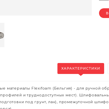
В
ХАРАКТЕРИСТИКИ
ые материалы Flexifoam (Бельгия) - для ручной о
профилей и труднодоступных мест). Шлифовальны
подготовки под грунт, лак), промежуточной шлифов
орса).