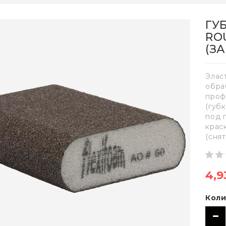
ГУ
RO
(З
Элас
обра
проф
(губ
под 
крас
(снят
4,9
Коли