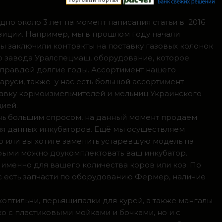
но около 3 лет на момент написания статьи в 2016
зиции. Например, мы в прошлом году начали
мы заключили контракты на поставку газовых колонок
о завода Уралспецмаш, оборудование, которое
 правдой долгие годы. Ассортимент нашего
аруси, также у нас есть большой ассортимент
тавку кормоизмельчителей и мельниц Украинского
цией.
ень большим спросом, на данный момент продаем
ля данных инкубаторов. Ещё мы осуществляем
р или вы хотите заменить устаревшую модель на
орыми можно доукомплектовать ваш инкубатор.
 именно для вашего количества коров или коз. По
с есть запчасти по оборудованию Фермер, наличие
коптильни, перьящипалки для курей, а также мангалы
о с пластиковыми мойками и бочками, но и с