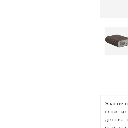
Эластичн
сложных 
дерева (
(снятие в