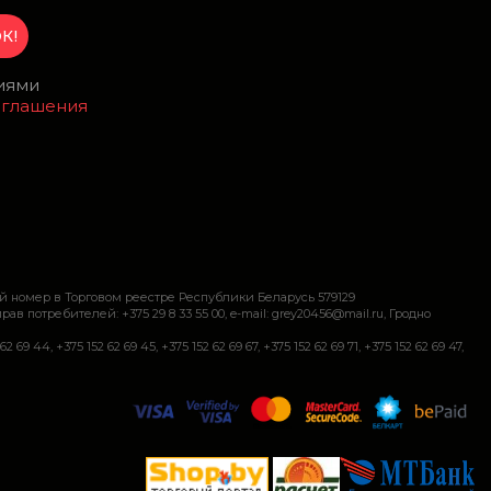
виями
оглашения
й номер в Торговом реестре Республики Беларусь 579129
требителей: +375 29 8 33 55 00, e-mail: grey20456@mail.ru, Гродно
+375 152 62 69 45, +375 152 62 69 67, +375 152 62 69 71, +375 152 62 69 47,