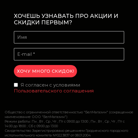
ХОЧЕШЬ УЗНАВАТЬ ПРО АКЦИИ И
СКИДКИ ПЕРВЫМ?
Я согласен с условиями
Пользовательского соглашения
Общество с ограниченной ответственностью "БелМагазин" (сокращенное
наименование ООО "БелМагазин")
Режим работы: Пн , Вт , Ср , Чт , Пт c 09:00 до 13:00 ; Пн , Вт , Ср , Чт , Пт c
14:00 до 18:00 ; Сб c 09:00 до 13:00
Свидетельство Зарегистрировано решением Гродненского городского
исполнительного комитета №0223837 от 08.01.2004