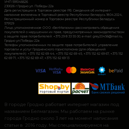
УНП 591046626
230026 г.Гродно ул. Победы 22а
Дата регистрации в Торговом реестре РБ: Сведения об интернет-
магазине включены в Торговый реестр Республики Беларусь 18.04.2024,
Регистрационный номер в Торговом реестре Республики Беларусь
579129
Лицо, уполномоченное ООО «БелМагазин» рассматривать обращения
покупателей о нарушении их прав, предусмотренных законодательством
о защите прав потребителей: +375 29 8 33 55 00, e-mail: grey20456@mail.ru,
Гродно ул.Победы 22а
Телефон уполномоченных по защите прав потребителей: управление
торговли и услуг Гродненского горисполкома (для обращений
покупателей): +375 152 62 69 44, +375 152 62 69 45, +375 152 62 69 67, +375 152
62 69 71, +375 152 62 69 47, +375 152 62 69 13
В городе Гродно работает интернет магазин под
названием Белмагазин. Мы работаем на рынке
города Гродно около 3 лет на момент написания
статьи в 2016 году. Мы специализируемся на