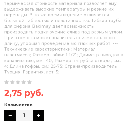
термическая стойкость материала позволяет ему
выдерживать высокие температуры и резкие их
перепады. В то же время изделие отличается
большой гибкостью и пластичностью. Гибкая труба
для сифона Bakimay дает возможность
производить подключение слива под разным углом.
При этом она может значительно изменять свою
длину, упрощая проведение монтажных работ. ---
Технические характеристики: Материал:
пластмасса; Размер гайки: 1 1/2"; Даиметр выходов в
канализацию, мм.: 40; Размер патрубка отвода, см.:
4; Длина гофры, см.: 25-75; Страна-производитель:
Турция; Гарантия, лет: 5; ---
2,75 руб.
Количество