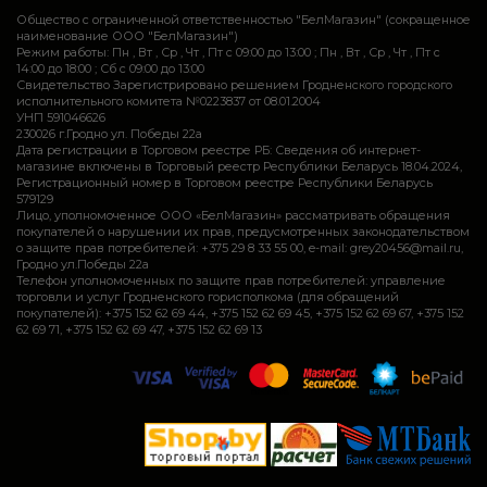
Общество с ограниченной ответственностью "БелМагазин" (сокращенное
наименование ООО "БелМагазин")
Режим работы: Пн , Вт , Ср , Чт , Пт c 09:00 до 13:00 ; Пн , Вт , Ср , Чт , Пт c
14:00 до 18:00 ; Сб c 09:00 до 13:00
Свидетельство Зарегистрировано решением Гродненского городского
исполнительного комитета №0223837 от 08.01.2004
УНП 591046626
230026 г.Гродно ул. Победы 22а
Дата регистрации в Торговом реестре РБ: Сведения об интернет-
магазине включены в Торговый реестр Республики Беларусь 18.04.2024,
Регистрационный номер в Торговом реестре Республики Беларусь
579129
Лицо, уполномоченное ООО «БелМагазин» рассматривать обращения
покупателей о нарушении их прав, предусмотренных законодательством
о защите прав потребителей: +375 29 8 33 55 00, e-mail: grey20456@mail.ru,
Гродно ул.Победы 22а
Телефон уполномоченных по защите прав потребителей: управление
торговли и услуг Гродненского горисполкома (для обращений
покупателей): +375 152 62 69 44, +375 152 62 69 45, +375 152 62 69 67, +375 152
62 69 71, +375 152 62 69 47, +375 152 62 69 13