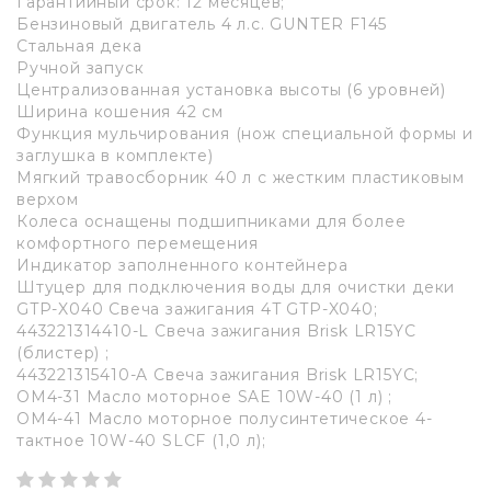
Гарантийный срок: 12 месяцев;
Бензиновый двигатель 4 л.с. GUNTER F145
Стальная дека
Ручной запуск
Централизованная установка высоты (6 уровней)
Ширина кошения 42 см
Функция мульчирования (нож специальной формы и
заглушка в комплекте)
Мягкий травосборник 40 л с жестким пластиковым
верхом
Колеса оснащены подшипниками для более
комфортного перемещения
Индикатор заполненного контейнера
Штуцер для подключения воды для очистки деки
GTP-X040 Свеча зажигания 4T GTP-X040;
443221314410-L Свеча зажигания Brisk LR15YC
(блистер) ;
443221315410-A Свеча зажигания Brisk LR15YC;
OM4-31 Масло моторное SAE 10W-40 (1 л) ;
OM4-41 Масло моторное полусинтетическое 4-
тактное 10W-40 SLCF (1,0 л);