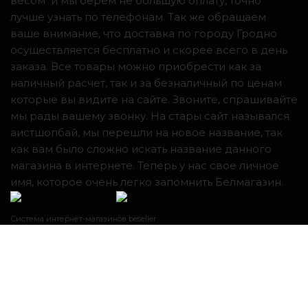
весом и мы берем не большую оплату, точно
лучше узнать по телефонам. Так же обращаем
ваше внимание, что доставка по городу Гродно
осуществляется бесплатно и скорее всего в день
заказа. Все товары можно приобрести как за
наличный расчет, так и за безналичный по ценам
которые вы видите на сайте. Звоните, спрашивайте
мы рады вашему звонку. На стары сайт назывался
аистшопбай, мы перешли на новое название, так
как вам было сложно искать название данного
магазина в интернете. Теперь у нас свое личное
имя, которое очень легко запомнить Белмагазин.
Система интернет-магазинов beseller
ЗАКАЗАТЬ ЗВОНОК
Контактный телефон
Я согласен с условиями