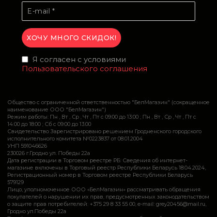
Я согласен с условиями
Пользовательского соглашения
Общество с ограниченной ответственностью "БелМагазин" (сокращенное
наименование ООО "БелМагазин")
Режим работы: Пн , Вт , Ср , Чт , Пт c 09:00 до 13:00 ; Пн , Вт , Ср , Чт , Пт c
14:00 до 18:00 ; Сб c 09:00 до 13:00
Свидетельство Зарегистрировано решением Гродненского городского
исполнительного комитета №0223837 от 08.01.2004
УНП 591046626
230026 г.Гродно ул. Победы 22а
Дата регистрации в Торговом реестре РБ: Сведения об интернет-
магазине включены в Торговый реестр Республики Беларусь 18.04.2024,
Регистрационный номер в Торговом реестре Республики Беларусь
579129
Лицо, уполномоченное ООО «БелМагазин» рассматривать обращения
покупателей о нарушении их прав, предусмотренных законодательством
о защите прав потребителей: +375 29 8 33 55 00, e-mail: grey20456@mail.ru,
Гродно ул.Победы 22а