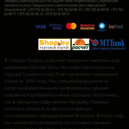
Телефон уполномоченных по защите прав потребителей: управление
торговли и услуг Гродненского горисполкома (для обращений
покупателей): +375 152 62 69 44, +375 152 62 69 45, +375 152 62 69 67, +375 152
62 69 71, +375 152 62 69 47, +375 152 62 69 13
В городе Гродно работает интернет магазин под
названием Белмагазин. Мы работаем на рынке
города Гродно около 3 лет на момент написания
статьи в 2016 году. Мы специализируемся на
сельскохозяйственном направлении, однако
стараемся добавлять новые позиции. Например,
мы в прошлом году начали продажу газовых
котлов и колонок, в частности завода
отопительного оборудования Виктори. В этом году
мы заключили контракты на поставку газовых