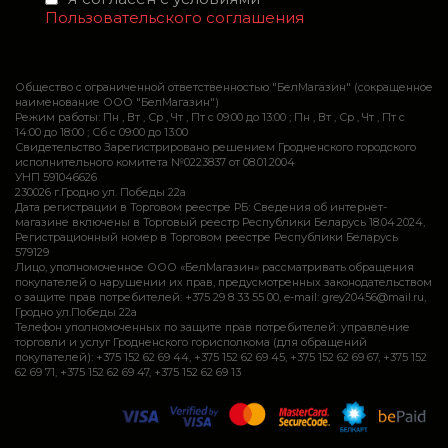
Пользовательского соглашения
Общество с ограниченной ответственностью "БелМагазин" (сокращенное
наименование ООО "БелМагазин")
Режим работы: Пн , Вт , Ср , Чт , Пт c 09:00 до 13:00 ; Пн , Вт , Ср , Чт , Пт c
14:00 до 18:00 ; Сб c 09:00 до 13:00
Свидетельство Зарегистрировано решением Гродненского городского
исполнительного комитета №0223837 от 08.01.2004
УНП 591046626
230026 г.Гродно ул. Победы 22а
Дата регистрации в Торговом реестре РБ: Сведения об интернет-
магазине включены в Торговый реестр Республики Беларусь 18.04.2024,
Регистрационный номер в Торговом реестре Республики Беларусь
579129
Лицо, уполномоченное ООО «БелМагазин» рассматривать обращения
покупателей о нарушении их прав, предусмотренных законодательством
о защите прав потребителей: +375 29 8 33 55 00, e-mail: grey20456@mail.ru,
Гродно ул.Победы 22а
Телефон уполномоченных по защите прав потребителей: управление
торговли и услуг Гродненского горисполкома (для обращений
покупателей): +375 152 62 69 44, +375 152 62 69 45, +375 152 62 69 67, +375 152
62 69 71, +375 152 62 69 47, +375 152 62 69 13