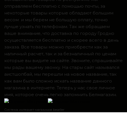
отправляем бесплатно с помощью почты, за
некоторые товары которые обладают большим
весом и мы берем не большую оплату, точно
лучше узнать по телефонам. Так же обращаем
ваше внимание, что доставка по городу Гродно
осуществляется бесплатно и скорее всего в день
заказа. Все товары можно приобрести как за
наличный расчет, так и за безналичный по ценам
которые вы видите на сайте. Звоните, спрашивайте
мы рады вашему звонку. На стары сайт назывался
аистшопбай, мы перешли на новое название, так
как вам было сложно искать название данного
магазина в интернете. Теперь у нас свое личное
имя, которое очень легко запомнить Белмагазин.
Система интернет-магазинов beseller
ЗАКАЗАТЬ ЗВОНОК