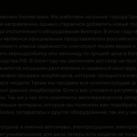
ванием Белмагазин. Мы работаем на рынке города Грод
м направлении, однако стараемся добавлять новые по
ода отопительного оборудования Виктори. В этом году 
 мы являемся официальным представителем российског
сокого класса надежности, они служит людям верой и
ить зернодробилку или мельницу по лучшей цене в Бел
одства РФ. В этом году мы заключили договор на пос
 аналогов мощными двигателями и надежной конструк
а начали продажи инкубаторов, которые пользуются оч
ии все модели. Также мы продаем все комплектующие д
нт данных инкубаторов. Если у вас сломался регулято
м. Так же у нас есть комплекты автопереворотов кот
доильные аппараты, которые мы поможем вам подобрать
ойки, сепараторы и другое оборудование, так же у на
 отдыха, а именно автоклавы, электросушилки, электро
т умывальников для дачи, теперь есть модели не тольк