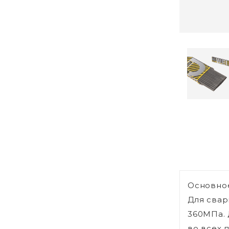
Основное
Для свар
360МПа. 
во всех 