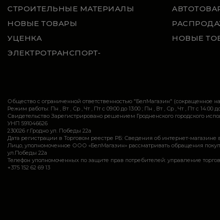
СТРОИТЕЛЬНЫЕ МАТЕРИАЛЫ
АВТОТОВА
НОВЫЕ ТОВАРЫ
РАСПРОДА
УЦЕНКА
НОВЫЕ ТО
ЭЛЕКТРОТРАНСПОРТ-
Общество с ограниченной ответственностью "БелМагазин" (сокращенное 
Режим работы: Пн , Вт , Ср , Чт , Пт c 09:00 до 13:00 ; Пн , Вт , Ср , Чт , Пт c 14:00 до
Свидетельство Зарегистрировано решением Гродненского городского исполн
УНП 591046626
230026 г.Гродно ул. Победы 22а
Дата регистрации в Торговом реестре РБ: Сведения об интернет-магазине 
Лицо, уполномоченное ООО «БелМагазин» рассматривать обращения покупател
ул.Победы 22а
Телефон уполномоченных по защите прав потребителей: управление торговли и ус
+375 152 62 69 13