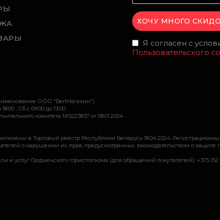
РЫ
ЖА
ВАРЫ
Я согласен с усло
Пользовательского с
наименование ООО "БелМагазин")
 18:00 ; Сб c 09:00 до 13:00
ительного комитета №0223837 от 08.01.2004
включены в Торговый реестр Республики Беларусь 18.04.2024, Регистрационны
ей о нарушении их прав, предусмотренных законодательством о защите прав по
луг Гродненского горисполкома (для обращений покупателей): +375 152 62 69 44, 