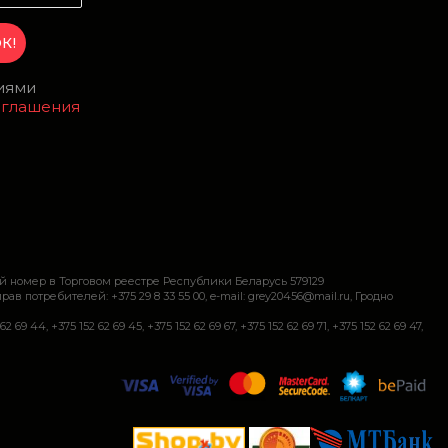
виями
оглашения
й номер в Торговом реестре Республики Беларусь 579129
требителей: +375 29 8 33 55 00, e-mail: grey20456@mail.ru, Гродно
+375 152 62 69 45, +375 152 62 69 67, +375 152 62 69 71, +375 152 62 69 47,