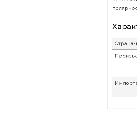
полярнос
Харак
Страна-
Произв
Импорт