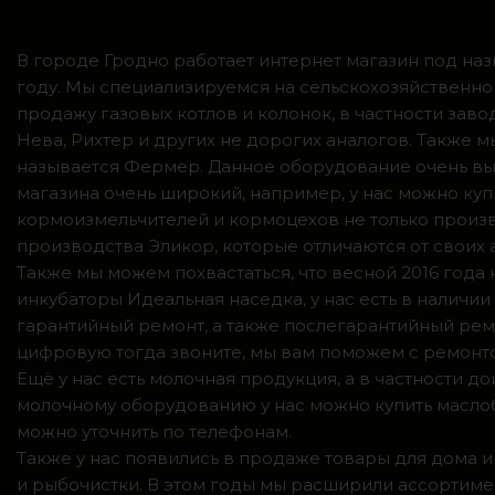
В городе Гродно работает интернет магазин под наз
году. Мы специализируемся на сельскохозяйственно
продажу газовых котлов и колонок, в частности зав
Нева, Рихтер и других не дорогих аналогов. Также
называется Фермер. Данное оборудование очень вы
магазина очень широкий, например, у нас можно куп
кормоизмельчителей и кормоцехов не только произв
производства Эликор, которые отличаются от своих
Также мы можем похвастаться, что весной 2016 год
инкубаторы Идеальная наседка, у нас есть в налич
гарантийный ремонт, а также послегарантийный ремо
цифровую тогда звоните, мы вам поможем с ремонто
Ещё у нас есть молочная продукция, а в частности 
молочному оборудованию у нас можно купить маслоб
можно уточнить по телефонам.
Также у нас появились в продаже товары для дома и
и рыбочистки. В этом годы мы расширили ассортимен