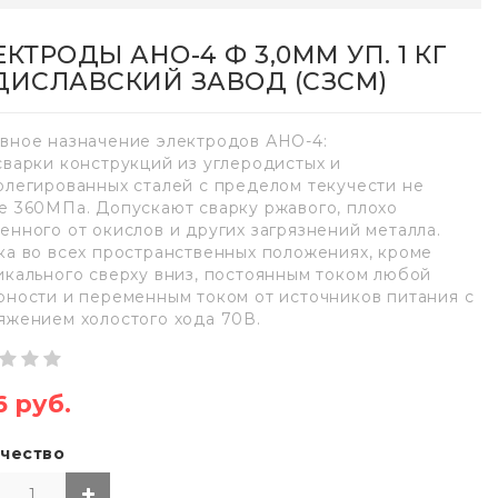
ЕКТРОДЫ АНО-4 Ф 3,0ММ УП. 1 КГ
ДИСЛАВСКИЙ ЗАВОД (СЗСМ)
вное назначение электродов АНО-4:
сварки конструкций из углеродистых и
олегированных сталей с пределом текучести не
е 360МПа. Допускают сварку ржавого, плохо
енного от окислов и других загрязнений металла.
ка во всех пространственных положениях, кроме
икального сверху вниз, постоянным током любой
рности и переменным током от источников питания с
яжением холостого хода 70В.
6 руб.
чество