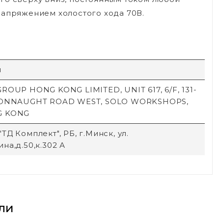
напряжением холостого хода 70В.
й
ROUP HONG KONG LIMITED, UNIT 617, 6/F, 131-
CONNAUGHT ROAD WEST, SOLO WORKSHOPS,
G KONG
ТД Комплект", РБ, г.Минск, ул.
на,д.50,к.302 А
ли