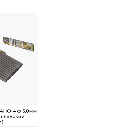
АНО-4 ф 3,0мм
диславский
М)