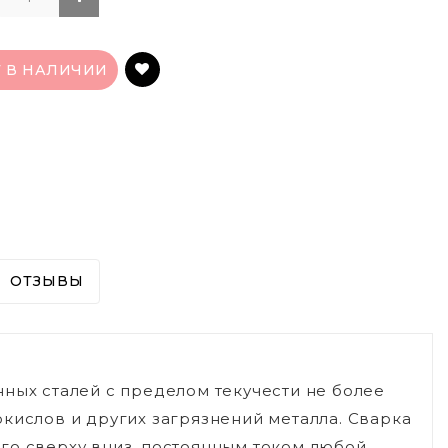
Т В НАЛИЧИИ
ОТЗЫВЫ
нных сталей с пределом текучести не более
кислов и других загрязнений металла. Сварка
го сверху вниз, постоянным током любой