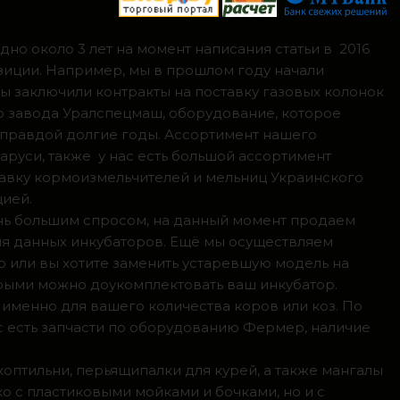
но около 3 лет на момент написания статьи в 2016
зиции. Например, мы в прошлом году начали
мы заключили контракты на поставку газовых колонок
о завода Уралспецмаш, оборудование, которое
 правдой долгие годы. Ассортимент нашего
аруси, также у нас есть большой ассортимент
тавку кормоизмельчителей и мельниц Украинского
цией.
ень большим спросом, на данный момент продаем
ля данных инкубаторов. Ещё мы осуществляем
р или вы хотите заменить устаревшую модель на
орыми можно доукомплектовать ваш инкубатор.
 именно для вашего количества коров или коз. По
с есть запчасти по оборудованию Фермер, наличие
коптильни, перьящипалки для курей, а также мангалы
о с пластиковыми мойками и бочками, но и с