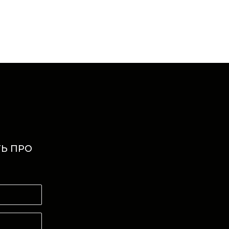
Ь ПРО
И