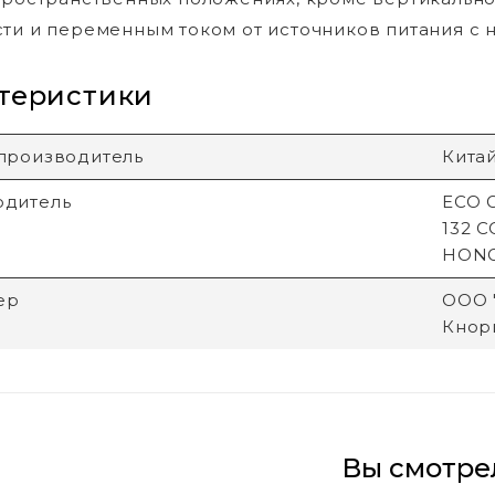
ти и переменным током от источников питания с 
теристики
производитель
Кита
одитель
ECO G
132 
HON
ер
ООО "
Кнори
Вы смотре