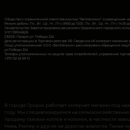
Общество с ограниченной ответственностью "БелМагазин" (сокращенное 
Режим работы: Пн , Вт , Ср , Чт , Пт c 09:00 до 13:00 ; Пн , Вт , Ср , Чт , Пт c 14:00 до
Свидетельство Зарегистрировано решением Гродненского городского исполн
УНП 591046626
230026 г.Гродно ул. Победы 22а
Дата регистрации в Торговом реестре РБ: Сведения об интернет-магазине 
Лицо, уполномоченное ООО «БелМагазин» рассматривать обращения покупател
ул.Победы 22а
Телефон уполномоченных по защите прав потребителей: управление торговли и ус
+375 152 62 69 13
В городе Гродно работает интернет магазин под наз
году. Мы специализируемся на сельскохозяйственно
продажу газовых котлов и колонок, в частности зав
Нева, Рихтер и других не дорогих аналогов. Также