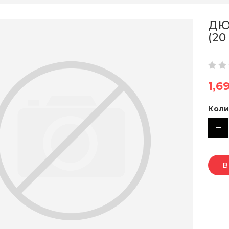
ДЮ
(20
1,6
Коли
В