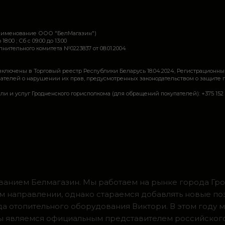
наименование ООО "БелМагазин")
 18:00 ; Сб c 09:00 до 13:00
ительного комитета №0223837 от 08.01.2004
включены в Торговый реестр Республики Беларусь 18.04.2024, Регистрационны
ей о нарушении их прав, предусмотренных законодательством о защите прав по
луг Гродненского горисполкома (для обращений покупателей): +375 152 62 69 44, 
ванием Белмагазин. Мы работаем на рынке города Грод
м направлении, однако стараемся добавлять новые по
ода отопительного оборудования Виктори. В этом году 
 мы являемся официальным представителем российског