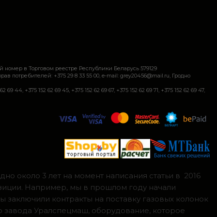
й номер в Торговом реестре Республики Беларусь 579129
требителей: +375 29 8 33 55 00, e-mail: grey20456@mail.ru, Гродно
+375 152 62 69 45, +375 152 62 69 67, +375 152 62 69 71, +375 152 62 69 47,
но около 3 лет на момент написания статьи в 2016
зиции. Например, мы в прошлом году начали
мы заключили контракты на поставку газовых колонок
о завода Уралспецмаш, оборудование, которое