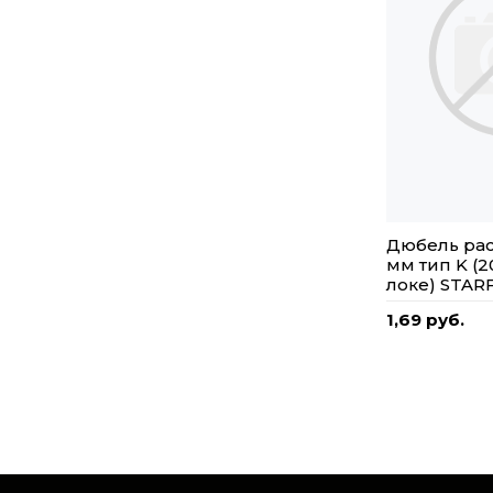
Дюбель ра
мм тип K (2
локе) STAR
1,69 руб.