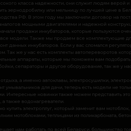
сокого класса надежности, они служит людям верой и
ить зернодробилку или мельницу по лучшей цене в Бел
одства РФ. В этом году мы заключили договор на пос
 аналогов мощными двигателями и надежной конструк
а начали продажи инкубаторов, которые пользуются оч
ии все модели. Также мы продаем все комплектующие д
нт данных инкубаторов. Если у вас сломался регулято
м. Так же у нас есть комплекты автопереворотов кот
доильные аппараты, которые мы поможем вам подобрать
ойки, сепараторы и другое оборудование, так же у на
 отдыха, а именно автоклавы, электросушилки, электро
т умывальников для дачи, теперь есть модели не тольк
. Интересные новинки также можем представить это 
 а также водонагреватели.
о купить электроплуг, который заменит вам мотоблок
олним мотоблоками, теплицами из поликарбоната, бето
мешает нам работать по всей Беларуси, большинство т