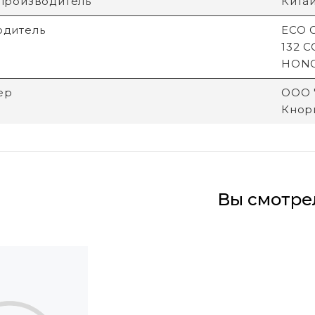
производитель
Кита
одитель
ECO G
132 
HON
ер
ООО "
Кнори
Вы смотре