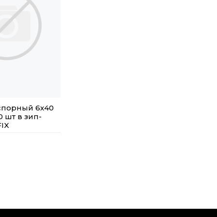
спорный 6х40
0 шт в зип-
FIX