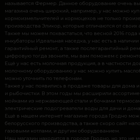
называется Фермер. Данное оборудование очень вы
магазина очень широкий, например, у нас можно куп
кормоизмельчителей и кормоцехов не только произв
производства Эликор, которые отличаются от своих
Также мы можем похвастаться, что весной 2016 год
инкубаторы Идеальная наседка, у нас есть в налич
гарантийный ремонт, а также послегарантийный ремо
цифровую тогда звоните, мы вам поможем с ремонто
Ещё у нас есть молочная продукция, а в частности 
молочному оборудованию у нас можно купить маслоб
можно уточнить по телефонам.
Также у нас появились в продаже товары для дома и
и рыбочистки. В этом годы мы расширили ассортимен
мойками из нержавеющей стали и бочками термосами
электрические подогреватели воды для дачи и дома,
Ещё в нашем интернет магазине города Гродно можн
белорусского производства, а также скоро сайт нап
газовыми котлами, и другим оборудованием.
Наш магазин находится в городе Гродно, но это не 