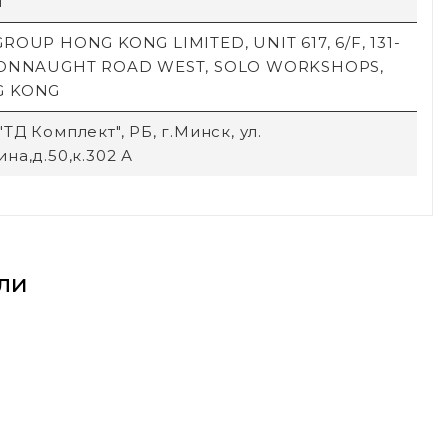
й
ROUP HONG KONG LIMITED, UNIT 617, 6/F, 131-
CONNAUGHT ROAD WEST, SOLO WORKSHOPS,
G KONG
ТД Комплект", РБ, г.Минск, ул.
на,д.50,к.302 А
ли