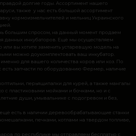
 правдой долгие годы. Ассортимент нашего
аруси, также у нас есть большой ассортимент
тавку кормоизмельчителей и мельниц Украинского
цией.
ень большим спросом, на данный момент продаем
ля данных инкубаторов. Ещё мы осуществляем
р или вы хотите заменить устаревшую модель на
орыми можно доукомплектовать ваш инкубатор.
 именно для вашего количества коров или коз. По
с есть запчасти по оборудованию Фермер, наличие
коптильни, перьящипалки для курей, а также мангалы
о с пластиковыми мойками и бочками, но и с
летние души, умывальнике с подогревом и без,
, ещё есть в наличии деревообрабатывающие станки
номешалками, печками, котлами на твердом топливе,
оваров по республике мы отправляем бесплатно с