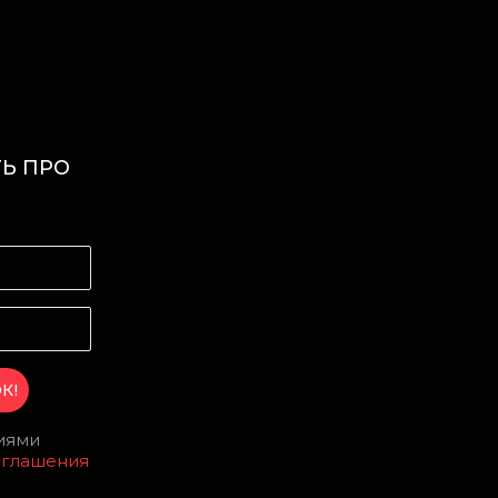
Ь ПРО
И
виями
оглашения