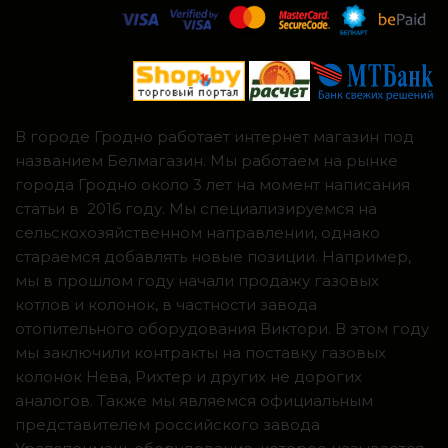
В городе Гродно работает интернет магазин под
названием Белмагазин. Мы работаем на рынке
города Гродно около 3 лет на момент написания
статьи в 2016 году. Мы специализируемся на
сельскохозяйственном направлении, однако
стараемся добавлять новые позиции. Например,
мы в прошлом году начали продажу газовых
котлов и колонок, в частности завода
отопительного оборудования Виктори. В этом году
мы заключили контракты на поставку газовых
колонок Нева, Рихтер и других не дорогих
аналогов. Также мы являемся официальным
представителем российского завода