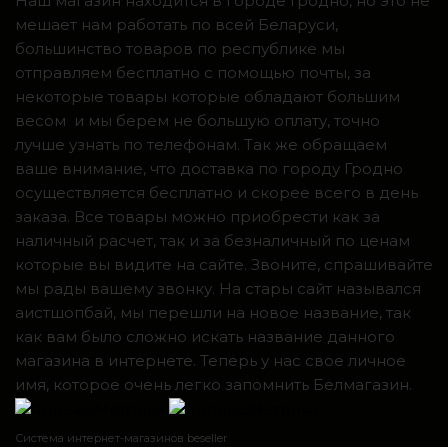
Наш магазин находится в городе Гродно, но это не
мешает нам работать по всей Беларуси,
большинство товаров по республике мы
отправляем бесплатно с помощью почты, за
некоторые товары которые обладают большим
весом и мы берем не большую оплату, точно
лучше узнать по телефонам. Так же обращаем
ваше внимание, что доставка по городу Гродно
осуществляется бесплатно и скорее всего в день
заказа. Все товары можно приобрести как за
наличный расчет, так и за безналичный по ценам
которые вы видите на сайте. Звоните, спрашивайте
мы рады вашему звонку. На стары сайт назывался
аистшопбай, мы перешли на новое название, так
как вам было сложно искать название данного
магазина в интернете. Теперь у нас свое личное
имя, которое очень легко запомнить Белмагазин.
Система интернет-магазинов beseller