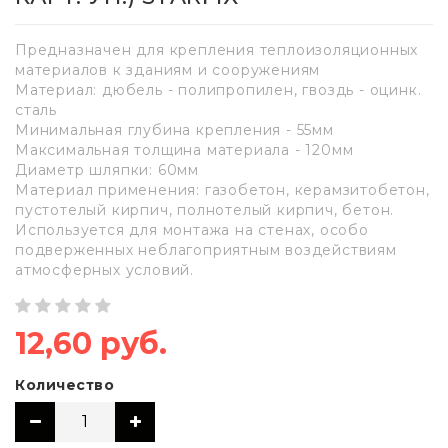
Предназначен для крепления теплоизоляционных
материалов к зданиям и сооружениям
Материал: дюбель - полипропилен, гвоздь - оцинк.
сталь
Минимальная глубина крепления - 55мм
Максимальная толщина материала - 120мм
Диаметр шляпки: 60мм
Материал применения: газобетон, керамзитобетон,
пустотелый кирпич, полнотелый кирпич, бетон.
Используется для монтажа на стенах, особо
подверженных неблагоприятным воздействиям
атмосферных условий.
12,60 руб.
Количество