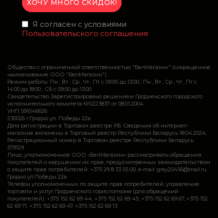
Я согласен с условиями
Пользовательского соглашения
Общество с ограниченной ответственностью "БелМагазин" (сокращенное
наименование ООО "БелМагазин")
Режим работы: Пн , Вт , Ср , Чт , Пт c 09:00 до 13:00 ; Пн , Вт , Ср , Чт , Пт c
14:00 до 18:00 ; Сб c 09:00 до 13:00
Свидетельство Зарегистрировано решением Гродненского городского
исполнительного комитета №0223837 от 08.01.2004
УНП 591046626
230026 г.Гродно ул. Победы 22а
Дата регистрации в Торговом реестре РБ: Сведения об интернет-
магазине включены в Торговый реестр Республики Беларусь 18.04.2024,
Регистрационный номер в Торговом реестре Республики Беларусь
579129
Лицо, уполномоченное ООО «БелМагазин» рассматривать обращения
покупателей о нарушении их прав, предусмотренных законодательством
о защите прав потребителей: +375 29 8 33 55 00, e-mail: grey20456@mail.ru,
Гродно ул.Победы 22а
Телефон уполномоченных по защите прав потребителей: управление
торговли и услуг Гродненского горисполкома (для обращений
покупателей): +375 152 62 69 44, +375 152 62 69 45, +375 152 62 69 67, +375 152
62 69 71, +375 152 62 69 47, +375 152 62 69 13