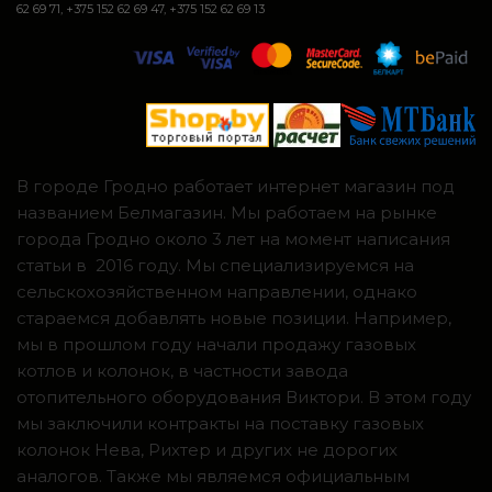
62 69 71, +375 152 62 69 47, +375 152 62 69 13
В городе Гродно работает интернет магазин под
названием Белмагазин. Мы работаем на рынке
города Гродно около 3 лет на момент написания
статьи в 2016 году. Мы специализируемся на
сельскохозяйственном направлении, однако
стараемся добавлять новые позиции. Например,
мы в прошлом году начали продажу газовых
котлов и колонок, в частности завода
отопительного оборудования Виктори. В этом году
мы заключили контракты на поставку газовых
колонок Нева, Рихтер и других не дорогих
аналогов. Также мы являемся официальным