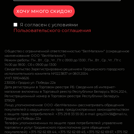
Я согласен с условиями
Пользовательского соглашения
Общество с ограниченной ответственностью "БелМагазин" (сокращенное
наименование ООО "БелМагазин")
Режим работы: Пн , Вт , Ср , Чт , Пт c 09:00 до 13:00 ; Пн , Вт , Ср , Чт , Пт c
14:00 до 18:00 ; Сб c 09:00 до 13:00
Свидетельство Зарегистрировано решением Гродненского городского
исполнительного комитета №0223837 от 08.01.2004
УНП 591046626
230026 г.Гродно ул. Победы 22а
Дата регистрации в Торговом реестре РБ: Сведения об интернет-
магазине включены в Торговый реестр Республики Беларусь 18.04.2024,
Регистрационный номер в Торговом реестре Республики Беларусь
579129
Лицо, уполномоченное ООО «БелМагазин» рассматривать обращения
покупателей о нарушении их прав, предусмотренных законодательством
о защите прав потребителей: +375 29 8 33 55 00, e-mail: grey20456@mail.ru,
Гродно ул.Победы 22а
Телефон уполномоченных по защите прав потребителей: управление
торговли и услуг Гродненского горисполкома (для обращений
покупателей): +375 152 62 69 44, +375 152 62 69 45, +375 152 62 69 67, +375 152