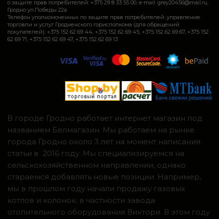
о защите прав потребителей: +375 29 8 33 55 00, e-mail: grey20456@mail.ru,
Гродно ул.Победы 22а
Телефон уполномоченных по защите прав потребителей: управление
торговли и услуг Гродненского горисполкома (для обращений
покупателей): +375 152 62 69 44, +375 152 62 69 45, +375 152 62 69 67, +375 152
62 69 71, +375 152 62 69 47, +375 152 62 69 13
В городе Гродно работает интернет магазин под
названием Белмагазин. Мы работаем на рынке
города Гродно около 3 лет на момент написания
статьи в 2016 году. Мы специализируемся на
сельскохозяйственном направлении, однако
стараемся добавлять новые позиции. Например,
мы в прошлом году начали продажу газовых
котлов и колонок, в частности завода
отопительного оборудования Виктори. В этом году