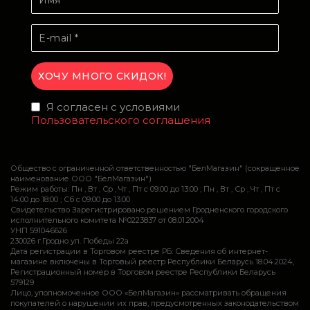
Я согласен с условиями
Пользовательского соглашения
Общество с ограниченной ответственностью "БелМагазин" (сокращенное
наименование ООО "БелМагазин")
Режим работы: Пн , Вт , Ср , Чт , Пт c 09:00 до 13:00 ; Пн , Вт , Ср , Чт , Пт c
14:00 до 18:00 ; Сб c 09:00 до 13:00
Свидетельство Зарегистрировано решением Гродненского городского
исполнительного комитета №0223837 от 08.01.2004
УНП 591046626
230026 г.Гродно ул. Победы 22а
Дата регистрации в Торговом реестре РБ: Сведения об интернет-
магазине включены в Торговый реестр Республики Беларусь 18.04.2024,
Регистрационный номер в Торговом реестре Республики Беларусь
579129
Лицо, уполномоченное ООО «БелМагазин» рассматривать обращения
покупателей о нарушении их прав, предусмотренных законодательством