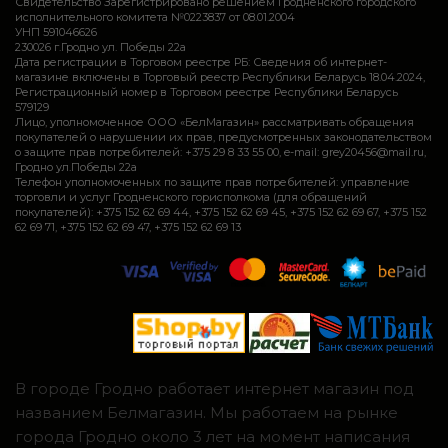
Свидетельство Зарегистрировано решением Гродненского городского
исполнительного комитета №0223837 от 08.01.2004
УНП 591046626
230026 г.Гродно ул. Победы 22а
Дата регистрации в Торговом реестре РБ: Сведения об интернет-
магазине включены в Торговый реестр Республики Беларусь 18.04.2024,
Регистрационный номер в Торговом реестре Республики Беларусь
579129
Лицо, уполномоченное ООО «БелМагазин» рассматривать обращения
покупателей о нарушении их прав, предусмотренных законодательством
о защите прав потребителей: +375 29 8 33 55 00, e-mail: grey20456@mail.ru,
Гродно ул.Победы 22а
Телефон уполномоченных по защите прав потребителей: управление
торговли и услуг Гродненского горисполкома (для обращений
покупателей): +375 152 62 69 44, +375 152 62 69 45, +375 152 62 69 67, +375 152
62 69 71, +375 152 62 69 47, +375 152 62 69 13
В городе Гродно работает интернет магазин под
названием Белмагазин. Мы работаем на рынке
города Гродно около 3 лет на момент написания