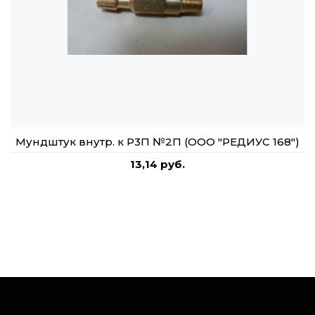
Мундштук внутр. к Р3П №2П (ООО "РЕДИУС 168")
13,14 руб.