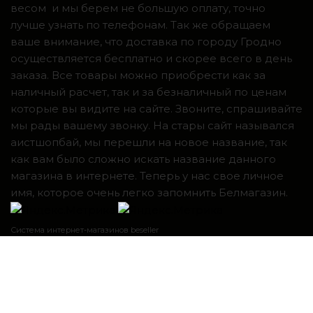
весом и мы берем не большую оплату, точно
лучше узнать по телефонам. Так же обращаем
ваше внимание, что доставка по городу Гродно
осуществляется бесплатно и скорее всего в день
заказа. Все товары можно приобрести как за
наличный расчет, так и за безналичный по ценам
которые вы видите на сайте. Звоните, спрашивайте
мы рады вашему звонку. На стары сайт назывался
аистшопбай, мы перешли на новое название, так
как вам было сложно искать название данного
магазина в интернете. Теперь у нас свое личное
имя, которое очень легко запомнить Белмагазин.
Система интернет-магазинов beseller
ЗАКАЗАТЬ ЗВОНОК
Контактный телефон
Я согласен с условиями