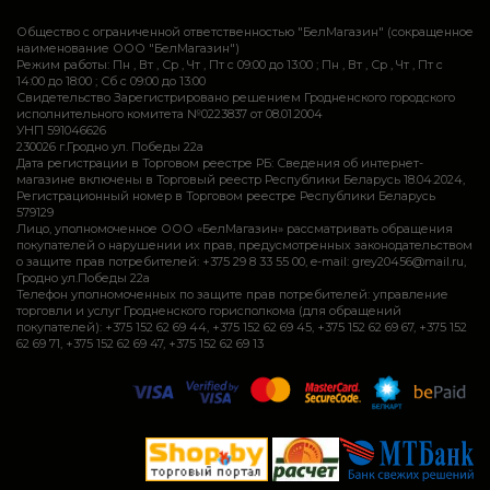
Общество с ограниченной ответственностью "БелМагазин" (сокращенное
наименование ООО "БелМагазин")
Режим работы: Пн , Вт , Ср , Чт , Пт c 09:00 до 13:00 ; Пн , Вт , Ср , Чт , Пт c
14:00 до 18:00 ; Сб c 09:00 до 13:00
Свидетельство Зарегистрировано решением Гродненского городского
исполнительного комитета №0223837 от 08.01.2004
УНП 591046626
230026 г.Гродно ул. Победы 22а
Дата регистрации в Торговом реестре РБ: Сведения об интернет-
магазине включены в Торговый реестр Республики Беларусь 18.04.2024,
Регистрационный номер в Торговом реестре Республики Беларусь
579129
Лицо, уполномоченное ООО «БелМагазин» рассматривать обращения
покупателей о нарушении их прав, предусмотренных законодательством
о защите прав потребителей: +375 29 8 33 55 00, e-mail: grey20456@mail.ru,
Гродно ул.Победы 22а
Телефон уполномоченных по защите прав потребителей: управление
торговли и услуг Гродненского горисполкома (для обращений
покупателей): +375 152 62 69 44, +375 152 62 69 45, +375 152 62 69 67, +375 152
62 69 71, +375 152 62 69 47, +375 152 62 69 13