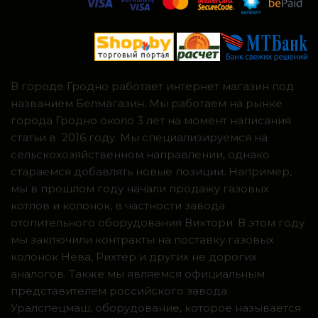
В городе Гродно работает интернет магазин под
названием Белмагазин. Мы работаем на рынке
города Гродно около 3 лет на момент написания
статьи в 2016 году. Мы специализируемся на
сельскохозяйственном направлении, однако
стараемся добавлять новые позиции. Например,
мы в прошлом году начали продажу газовых
котлов и колонок, в частности завода
отопительного оборудования Виктори. В этом году
мы заключили контракты на поставку газовых
колонок Нева, Рихтер и других не дорогих
аналогов. Также мы являемся официальным
представителем российского завода
Уралспецмаш, оборудование, которое называется