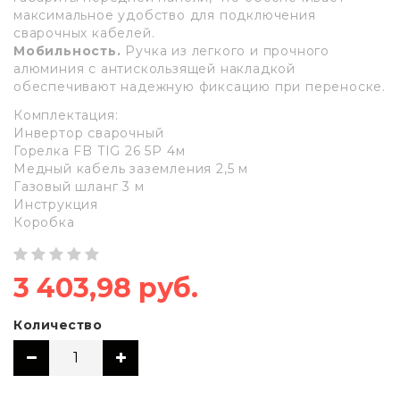
максимальное удобство для подключения
сварочных кабелей.
Мобильность.
Ручка из легкого и прочного
алюминия с антискользящей накладкой
обеспечивают надежную фиксацию при переноске.
Комплектация:
Инвертор сварочный
Горелка FB TIG 26 5P 4м
Медный кабель заземления 2,5 м
Газовый шланг 3 м
Инструкция
Коробка
3 403,98 руб.
Количество