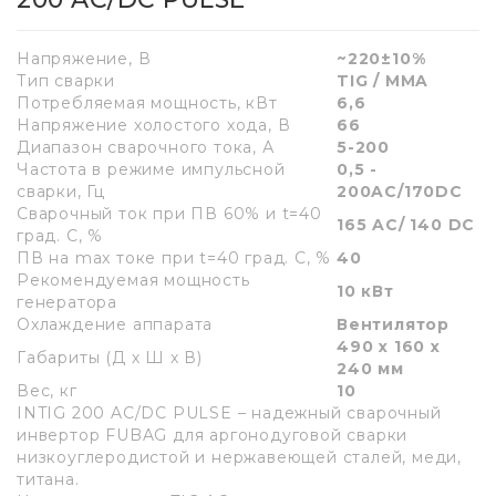
Напряжение, В
~220±10%
Тип сварки
TIG / MMA
Потребляемая мощность, кВт
6,6
Напряжение холостого хода, В
66
Диапазон сварочного тока, А
5-200
Частота в режиме импульсной
0,5 -
сварки, Гц
200AC/170DC
Сварочный ток при ПВ 60% и t=40
165 AC/ 140 DC
град. С, %
ПВ на max токе при t=40 град. С, %
40
Рекомендуемая мощность
10 кВт
генератора
Охлаждение аппарата
Вентилятор
490 х 160 х
Габариты (Д х Ш х В)
240 мм
Вес, кг
10
INTIG 200 AC/DC PULSE – надежный сварочный
инвертор FUBAG для аргонодуговой сварки
низкоуглеродистой и нержавеющей сталей, меди,
титана.