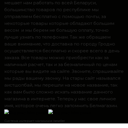
мешает нам работать по всей Беларуси,
большинство товаров по республике мы
отправляем бесплатно с помощью почты, за
некоторые товары которые обладают большим
весом и мы берем не большую оплату, точно
лучше узнать по телефонам. Так же обращаем
ваше внимание, что доставка по городу Гродно
осуществляется бесплатно и скорее всего в день
заказа. Все товары можно приобрести как за
наличный расчет, так и за безналичный по ценам
которые вы видите на сайте. Звоните, спрашивайте
мы рады вашему звонку. На стары сайт назывался
аистшопбай, мы перешли на новое название, так
как вам было сложно искать название данного
магазина в интернете. Теперь у нас свое личное
имя, которое очень легко запомнить Белмагазин.
Система интернет-магазинов beseller
ЗАКАЗАТЬ ЗВОНОК