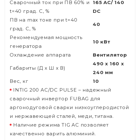
Сварочный ток при ПВ 60% и
165 AC/ 140
t=40 град. С, %
DC
ПВ на max токе при t=40
40
град. С, %
Рекомендуемая мощность
10 кВт
генератора
Охлаждение аппарата
Вентилятор
490 х 160 х
Габариты (Д х Ш х В)
240 мм
Вес, кг
10
INTIG 200 AC/DC PULSE – надежный
сварочный инвертор FUBAG для
аргонодуговой сварки низкоуглеродистой
и нержавеющей сталей, меди, титана.
Наличие режима TIG AC позволяет
качественно варить алюминий.