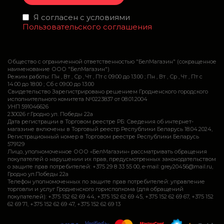
Я согласен с условиями
Пользовательского соглашения
Общество с ограниченной ответственностью "БелМагазин" (сокращенное
наименование ООО "БелМагазин")
Режим работы: Пн , Вт , Ср , Чт , Пт c 09:00 до 13:00 ; Пн , Вт , Ср , Чт , Пт c
14:00 до 18:00 ; Сб c 09:00 до 13:00
Свидетельство Зарегистрировано решением Гродненского городского
исполнительного комитета №0223837 от 08.01.2004
УНП 591046626
230026 г.Гродно ул. Победы 22а
Дата регистрации в Торговом реестре РБ: Сведения об интернет-
магазине включены в Торговый реестр Республики Беларусь 18.04.2024,
Регистрационный номер в Торговом реестре Республики Беларусь
579129
Лицо, уполномоченное ООО «БелМагазин» рассматривать обращения
покупателей о нарушении их прав, предусмотренных законодательством
о защите прав потребителей: +375 29 8 33 55 00, e-mail: grey20456@mail.ru,
Гродно ул.Победы 22а
Телефон уполномоченных по защите прав потребителей: управление
торговли и услуг Гродненского горисполкома (для обращений
покупателей): +375 152 62 69 44, +375 152 62 69 45, +375 152 62 69 67, +375 152
62 69 71, +375 152 62 69 47, +375 152 62 69 13