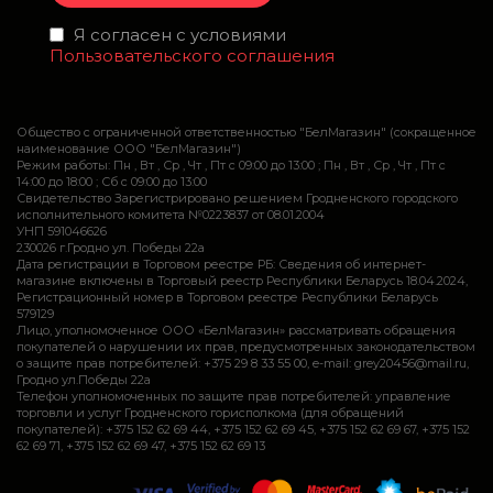
Я согласен с условиями
Пользовательского соглашения
Общество с ограниченной ответственностью "БелМагазин" (сокращенное
наименование ООО "БелМагазин")
Режим работы: Пн , Вт , Ср , Чт , Пт c 09:00 до 13:00 ; Пн , Вт , Ср , Чт , Пт c
14:00 до 18:00 ; Сб c 09:00 до 13:00
Свидетельство Зарегистрировано решением Гродненского городского
исполнительного комитета №0223837 от 08.01.2004
УНП 591046626
230026 г.Гродно ул. Победы 22а
Дата регистрации в Торговом реестре РБ: Сведения об интернет-
магазине включены в Торговый реестр Республики Беларусь 18.04.2024,
Регистрационный номер в Торговом реестре Республики Беларусь
579129
Лицо, уполномоченное ООО «БелМагазин» рассматривать обращения
покупателей о нарушении их прав, предусмотренных законодательством
о защите прав потребителей: +375 29 8 33 55 00, e-mail: grey20456@mail.ru,
Гродно ул.Победы 22а
Телефон уполномоченных по защите прав потребителей: управление
торговли и услуг Гродненского горисполкома (для обращений
покупателей): +375 152 62 69 44, +375 152 62 69 45, +375 152 62 69 67, +375 152
62 69 71, +375 152 62 69 47, +375 152 62 69 13