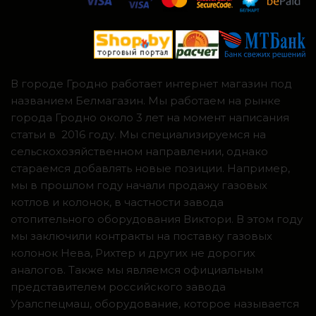
В городе Гродно работает интернет магазин под
названием Белмагазин. Мы работаем на рынке
города Гродно около 3 лет на момент написания
статьи в 2016 году. Мы специализируемся на
сельскохозяйственном направлении, однако
стараемся добавлять новые позиции. Например,
мы в прошлом году начали продажу газовых
котлов и колонок, в частности завода
отопительного оборудования Виктори. В этом году
мы заключили контракты на поставку газовых
колонок Нева, Рихтер и других не дорогих
аналогов. Также мы являемся официальным
представителем российского завода
Уралспецмаш, оборудование, которое называется