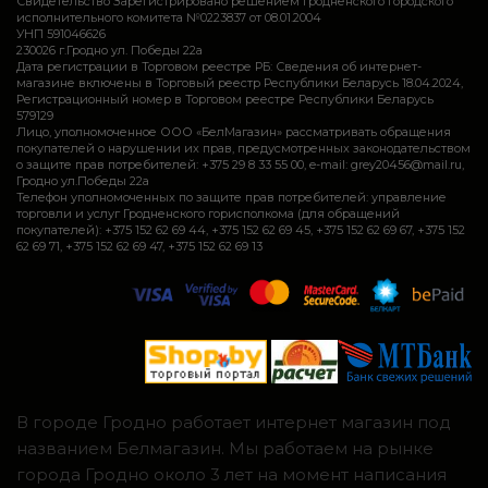
Свидетельство Зарегистрировано решением Гродненского городского
исполнительного комитета №0223837 от 08.01.2004
УНП 591046626
230026 г.Гродно ул. Победы 22а
Дата регистрации в Торговом реестре РБ: Сведения об интернет-
магазине включены в Торговый реестр Республики Беларусь 18.04.2024,
Регистрационный номер в Торговом реестре Республики Беларусь
579129
Лицо, уполномоченное ООО «БелМагазин» рассматривать обращения
покупателей о нарушении их прав, предусмотренных законодательством
о защите прав потребителей: +375 29 8 33 55 00, e-mail: grey20456@mail.ru,
Гродно ул.Победы 22а
Телефон уполномоченных по защите прав потребителей: управление
торговли и услуг Гродненского горисполкома (для обращений
покупателей): +375 152 62 69 44, +375 152 62 69 45, +375 152 62 69 67, +375 152
62 69 71, +375 152 62 69 47, +375 152 62 69 13
В городе Гродно работает интернет магазин под
названием Белмагазин. Мы работаем на рынке
города Гродно около 3 лет на момент написания