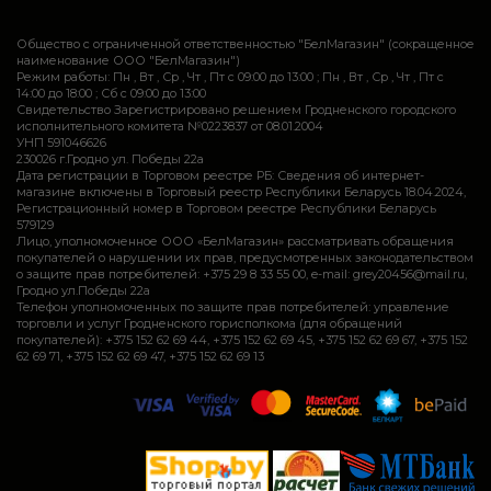
Общество с ограниченной ответственностью "БелМагазин" (сокращенное
наименование ООО "БелМагазин")
Режим работы: Пн , Вт , Ср , Чт , Пт c 09:00 до 13:00 ; Пн , Вт , Ср , Чт , Пт c
14:00 до 18:00 ; Сб c 09:00 до 13:00
Свидетельство Зарегистрировано решением Гродненского городского
исполнительного комитета №0223837 от 08.01.2004
УНП 591046626
230026 г.Гродно ул. Победы 22а
Дата регистрации в Торговом реестре РБ: Сведения об интернет-
магазине включены в Торговый реестр Республики Беларусь 18.04.2024,
Регистрационный номер в Торговом реестре Республики Беларусь
579129
Лицо, уполномоченное ООО «БелМагазин» рассматривать обращения
покупателей о нарушении их прав, предусмотренных законодательством
о защите прав потребителей: +375 29 8 33 55 00, e-mail: grey20456@mail.ru,
Гродно ул.Победы 22а
Телефон уполномоченных по защите прав потребителей: управление
торговли и услуг Гродненского горисполкома (для обращений
покупателей): +375 152 62 69 44, +375 152 62 69 45, +375 152 62 69 67, +375 152
62 69 71, +375 152 62 69 47, +375 152 62 69 13