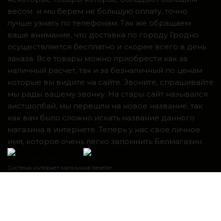
весом и мы берем не большую оплату, точно
лучше узнать по телефонам. Так же обращаем
ваше внимание, что доставка по городу Гродно
осуществляется бесплатно и скорее всего в день
заказа. Все товары можно приобрести как за
наличный расчет, так и за безналичный по ценам
которые вы видите на сайте. Звоните, спрашивайте
мы рады вашему звонку. На стары сайт назывался
аистшопбай, мы перешли на новое название, так
как вам было сложно искать название данного
магазина в интернете. Теперь у нас свое личное
имя, которое очень легко запомнить Белмагазин.
Система интернет-магазинов beseller
ЗАКАЗАТЬ ЗВОНОК
Контактный телефон
Я согласен с условиями