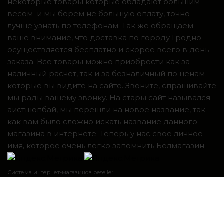
некоторые товары которые обладают большим
весом и мы берем не большую оплату, точно
лучше узнать по телефонам. Так же обращаем
ваше внимание, что доставка по городу Гродно
осуществляется бесплатно и скорее всего в день
заказа. Все товары можно приобрести как за
наличный расчет, так и за безналичный по ценам
которые вы видите на сайте. Звоните, спрашивайте
мы рады вашему звонку. На стары сайт назывался
аистшопбай, мы перешли на новое название, так
как вам было сложно искать название данного
магазина в интернете. Теперь у нас свое личное
имя, которое очень легко запомнить Белмагазин.
Система интернет-магазинов beseller
ЗАКАЗАТЬ ЗВОНОК
Контактный телефон