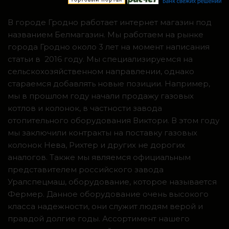
В городе Гродно работает интернет магазин под
названием Белмагазин. Мы работаем на рынке
города Гродно около 3 лет на момент написания
статьи в 2016 году. Мы специализируемся на
сельскохозяйственном направлении, однако
стараемся добавлять новые позиции. Например,
мы в прошлом году начали продажу газовых
котлов и колонок, в частности завода
отопительного оборудования Виктори. В этом году
мы заключили контракты на поставку газовых
колонок Нева, Рихтер и других не дорогих
аналогов. Также мы являемся официальным
представителем российского завода
Уралспецмаш, оборудование, которое называется
Фермер. Данное оборудование очень высокого
класса надежности, они служит людям верой и
правдой долгие годы. Ассортимент нашего