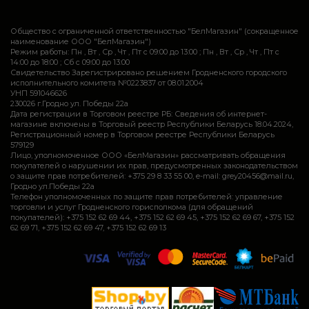
Общество с ограниченной ответственностью "БелМагазин" (сокращенное
наименование ООО "БелМагазин")
Режим работы: Пн , Вт , Ср , Чт , Пт c 09:00 до 13:00 ; Пн , Вт , Ср , Чт , Пт c
14:00 до 18:00 ; Сб c 09:00 до 13:00
Свидетельство Зарегистрировано решением Гродненского городского
исполнительного комитета №0223837 от 08.01.2004
УНП 591046626
230026 г.Гродно ул. Победы 22а
Дата регистрации в Торговом реестре РБ: Сведения об интернет-
магазине включены в Торговый реестр Республики Беларусь 18.04.2024,
Регистрационный номер в Торговом реестре Республики Беларусь
579129
Лицо, уполномоченное ООО «БелМагазин» рассматривать обращения
покупателей о нарушении их прав, предусмотренных законодательством
о защите прав потребителей: +375 29 8 33 55 00, e-mail: grey20456@mail.ru,
Гродно ул.Победы 22а
Телефон уполномоченных по защите прав потребителей: управление
торговли и услуг Гродненского горисполкома (для обращений
покупателей): +375 152 62 69 44, +375 152 62 69 45, +375 152 62 69 67, +375 152
62 69 71, +375 152 62 69 47, +375 152 62 69 13