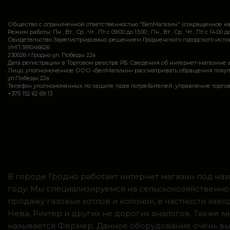
Общество с ограниченной ответственностью "БелМагазин" (сокращенное 
Режим работы: Пн , Вт , Ср , Чт , Пт c 09:00 до 13:00 ; Пн , Вт , Ср , Чт , Пт c 14:00 до
Свидетельство Зарегистрировано решением Гродненского городского исполн
УНП 591046626
230026 г.Гродно ул. Победы 22а
Дата регистрации в Торговом реестре РБ: Сведения об интернет-магазине 
Лицо, уполномоченное ООО «БелМагазин» рассматривать обращения покупател
ул.Победы 22а
Телефон уполномоченных по защите прав потребителей: управление торговли и ус
+375 152 62 69 13
В городе Гродно работает интернет магазин под наз
году. Мы специализируемся на сельскохозяйственно
продажу газовых котлов и колонок, в частности зав
Нева, Рихтер и других не дорогих аналогов. Также
называется Фермер. Данное оборудование очень вы