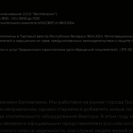
наименование ООО "БелМагазин")
 18:00 ; Сб c 09:00 до 13:00
ительного комитета №0223837 от 08.01.2004
включены в Торговый реестр Республики Беларусь 18.04.2024, Регистрационны
ей о нарушении их прав, предусмотренных законодательством о защите прав по
луг Гродненского горисполкома (для обращений покупателей): +375 152 62 69 44, 
ванием Белмагазин. Мы работаем на рынке города Грод
м направлении, однако стараемся добавлять новые по
ода отопительного оборудования Виктори. В этом году 
 мы являемся официальным представителем российског
сокого класса надежности, они служит людям верой и