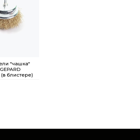
ели "чашка"
 GEPARD
 (в блистере)