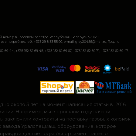
й номер в Торговом реестре Республики Беларусь 579129
требителей: +375 29 8 33 55 00, e-mail: grey20456@mail.ru, Гродно
+375 152 62 69 45, +375 152 62 69 67, +375 152 62 69 71, +375 152 62 69 47,
но около 3 лет на момент написания статьи в 2016
зиции. Например, мы в прошлом году начали
мы заключили контракты на поставку газовых колонок
о завода Уралспецмаш, оборудование, которое
 правдой долгие годы. Ассортимент нашего