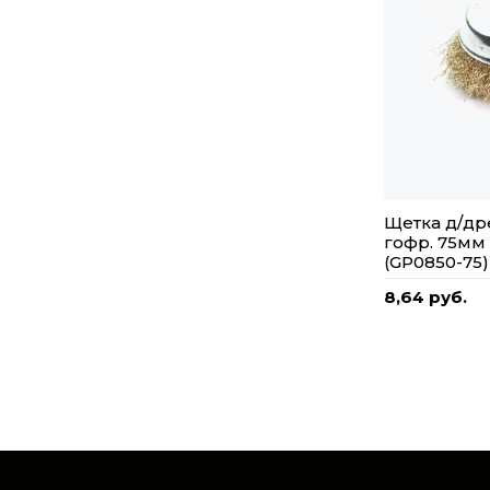
Щетка д/др
гофр. 75мм
(GP0850-75)
8,64 руб.