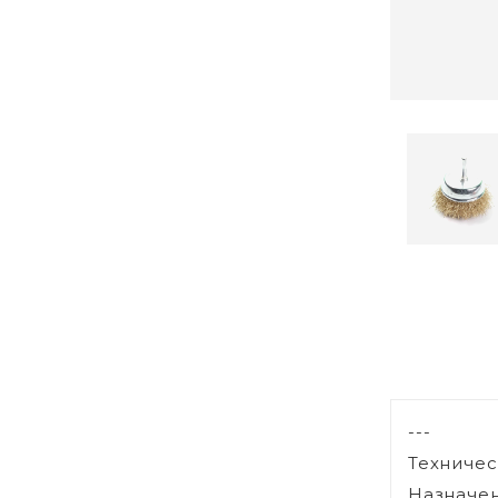
---
Техничес
Назначен