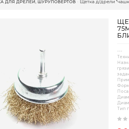
Щетка д/дрели "чашк
А ДЛЯ ДРЕЛЕЙ, ШУРУПОВЕРТОВ
ЩЕ
75М
БЛ
---
Техн
Назн
гряз
зада
Прим
Форм
Поса
Диаме
Диам
Тип 