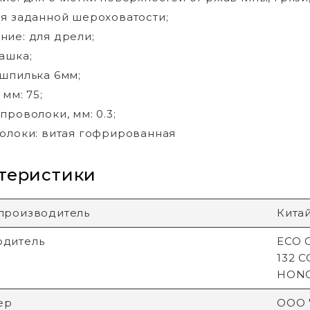
я заданной шероховатости;
ие: для дрели;
ашка;
шпилька 6мм;
мм: 75;
проволоки, мм: 0.3;
олоки: витая гофрированная
теристики
производитель
Кита
одитель
ECO G
132 
HON
ер
ООО "