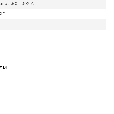
на,д.50,к.302 А
RD
ли