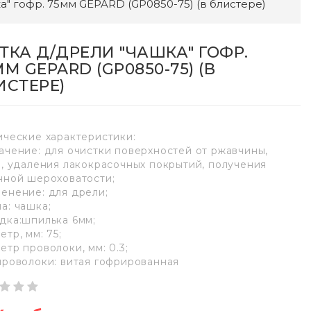
а" гофр. 75мм GEPARD (GP0850-75) (в блистере)
ТКА Д/ДРЕЛИ "ЧАШКА" ГОФР.
М GEPARD (GP0850-75) (В
ИСТЕРЕ)
ические характеристики:
ачение: для очистки поверхностей от ржавчины,
и, удаления лакокрасочных покрытий, получения
нной шероховатости;
енение: для дрели;
а: чашка;
дка:шпилька 6мм;
тр, мм: 75;
етр проволоки, мм: 0.3;
проволоки: витая гофрированная