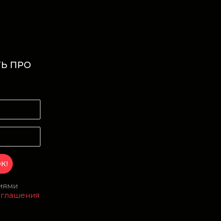
Ь ПРО
И
виями
оглашения