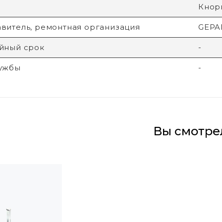
Кнори
витель, ремонтная организация
GEPA
йный срок
-
лужбы
-
Вы смотре