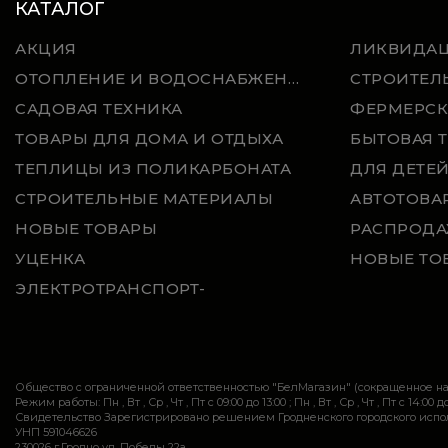
КАТАЛОГ
АКЦИЯ
ЛИКВИДА
ОТОПЛЕНИЕ И ВОДОСНАБЖЕНИЕ
СТРОИТЕЛ
САДОВАЯ ТЕХНИКА
ФЕРМЕРСК
ТОВАРЫ ДЛЯ ДОМА И ОТДЫХА
БЫТОВАЯ 
ТЕПЛИЦЫ ИЗ ПОЛИКАРБОНАТА
ДЛЯ ДЕТЕ
СТРОИТЕЛЬНЫЕ МАТЕРИАЛЫ
АВТОТОВА
НОВЫЕ ТОВАРЫ
РАСПРОДА
УЦЕНКА
НОВЫЕ ТО
ЭЛЕКТРОТРАНСПОРТ-
Общество с ограниченной ответственностью "БелМагазин" (сокращенное 
Режим работы: Пн , Вт , Ср , Чт , Пт c 09:00 до 13:00 ; Пн , Вт , Ср , Чт , Пт c 14:00 до
Свидетельство Зарегистрировано решением Гродненского городского исполн
УНП 591046626
230026 г.Гродно ул. Победы 22а