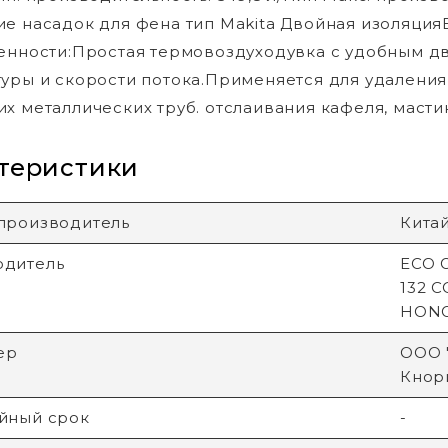
е насадок для фена тип Makita Двойная изоляцияВ
енности:Простая термовоздуходувка с удобным д
уры и скорости потока.Применяется для удаления
х металлических труб. отслаивания кафеля, масти
теристики
производитель
Кита
одитель
ECO G
132 
HON
ер
ООО "
Кнори
йный срок
-