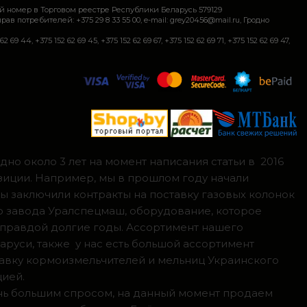
й номер в Торговом реестре Республики Беларусь 579129
требителей: +375 29 8 33 55 00, e-mail: grey20456@mail.ru, Гродно
+375 152 62 69 45, +375 152 62 69 67, +375 152 62 69 71, +375 152 62 69 47,
но около 3 лет на момент написания статьи в 2016
зиции. Например, мы в прошлом году начали
мы заключили контракты на поставку газовых колонок
о завода Уралспецмаш, оборудование, которое
 правдой долгие годы. Ассортимент нашего
аруси, также у нас есть большой ассортимент
тавку кормоизмельчителей и мельниц Украинского
цией.
ень большим спросом, на данный момент продаем