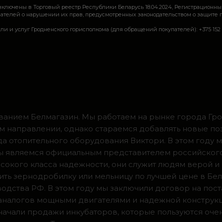
включены в Торговый реестр Республики Беларусь 18.04.2024, Регистрационны
ей о нарушении их прав, предусмотренных законодательством о защите прав по
луг Гродненского горисполкома (для обращений покупателей): +375 152 62 69 44, 
ванием Белмагазин. Мы работаем на рынке города Грод
м направлении, однако стараемся добавлять новые по
ода отопительного оборудования Виктори. В этом году 
 мы являемся официальным представителем российског
сокого класса надежности, они служит людям верой и
ить зернодробилку или мельницу по лучшей цене в Бел
одства РФ. В этом году мы заключили договор на пос
 аналогов мощными двигателями и надежной конструк
а начали продажи инкубаторов, которые пользуются оч