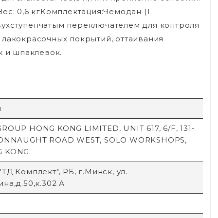
ес: 0,6 кгКомплектация:Чемодан (1
вухступенчатым переключателем для контроля
 лакокрасочных покрытий, оттаивания
к и шпаклевок.
й
ROUP HONG KONG LIMITED, UNIT 617, 6/F, 131-
CONNAUGHT ROAD WEST, SOLO WORKSHOPS,
G KONG
ТД Комплект", РБ, г.Минск, ул.
на,д.50,к.302 А