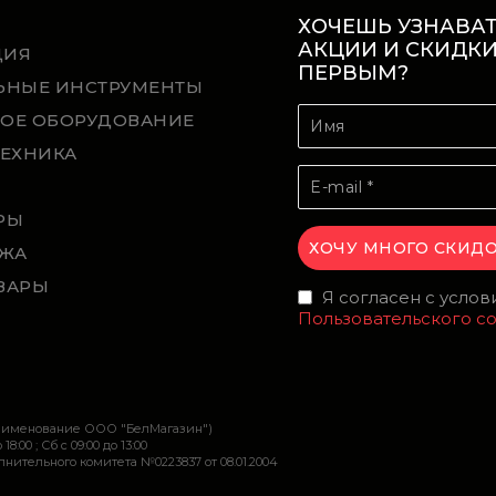
ХОЧЕШЬ УЗНАВАТ
АКЦИИ И СКИДК
ЦИЯ
ПЕРВЫМ?
ЬНЫЕ ИНСТРУМЕНТЫ
ОЕ ОБОРУДОВАНИЕ
ТЕХНИКА
Й
РЫ
ЖА
ВАРЫ
Я согласен с усло
Пользовательского с
наименование ООО "БелМагазин")
 18:00 ; Сб c 09:00 до 13:00
ительного комитета №0223837 от 08.01.2004