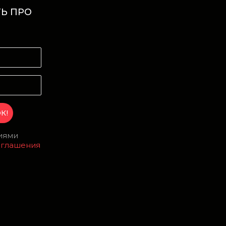
Ь ПРО
И
виями
оглашения