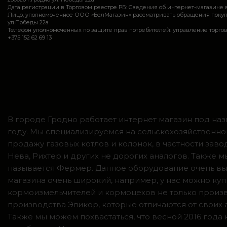
Дата регистрации в Торговом реестре РБ: Сведения об интернет-магазине 
Лицо, уполномоченное ООО «БелМагазин» рассматривать обращения покупател
ул.Победы 22а
Телефон уполномоченных по защите прав потребителей: управление торговли и ус
+375 152 62 69 13
В городе Гродно работает интернет магазин под наз
году. Мы специализируемся на сельскохозяйственно
продажу газовых котлов и колонок, в частности зав
Нева, Рихтер и других не дорогих аналогов. Также
называется Фермер. Данное оборудование очень вы
магазина очень широкий, например, у нас можно куп
кормоизмельчителей и кормоцехов не только произв
производства Эликор, которые отличаются от своих
Также мы можем похвастаться, что весной 2016 год