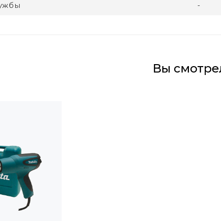
лужбы
-
Вы смотре