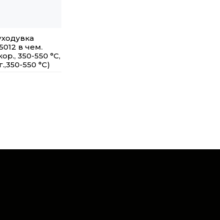
уходувка
012 в чем.
кор., 350-550 °С,
.,350-550 °С)