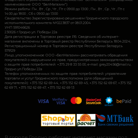
наименование ООО "БелМагазин")
Режим работы: Пн , Вт , Ср , Чт , Пт c 09:00 до 13:00 ; Пн , Вт , Ср , Чт , Пт c
14:00 до 18:00 ; Сб c 09:00 до 13:00
Свидетельство Зарегистрировано решением Гродненского городского
исполнительного комитета №0223837 от 08.01.2004
УНП 591046626
230026 г.Гродно ул. Победы 22а
Дата регистрации в Торговом реестре РБ: Сведения об интернет-
магазине включены в Торговый реестр Республики Беларусь 18.04.2024,
Регистрационный номер в Торговом реестре Республики Беларусь
579129
Лицо, уполномоченное ООО «БелМагазин» рассматривать обращения
покупателей о нарушении их прав, предусмотренных законодательством
о защите прав потребителей: +375 29 8 33 55 00, e-mail: grey20456@mail.ru,
Гродно ул.Победы 22а
Телефон уполномоченных по защите прав потребителей: управление
торговли и услуг Гродненского горисполкома (для обращений
покупателей): +375 152 62 69 44, +375 152 62 69 45, +375 152 62 69 67, +375 152
62 69 71, +375 152 62 69 47, +375 152 62 69 13
В городе Гродно работает интернет магазин под