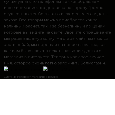
лучше узнать по телефонам. Так же обращаем
ваше внимание, что доставка по городу Гродно
осуществляется бесплатно и скорее всего в день
заказа. Все товары можно приобрести как за
наличный расчет, так и за безналичный по ценам
которые вы видите на сайте. Звоните, спрашивайте
мы рады вашему звонку. На стары сайт назывался
аистшопбай, мы перешли на новое название, так
как вам было сложно искать название данного
магазина в интернете. Теперь у нас свое личное
имя, которое очень легко запомнить Белмагазин.
Система интернет-магазинов beseller
ЗАКАЗАТЬ ЗВОНОК
Контактный телефон
Я согласен с условиями
Пользовательского соглашения