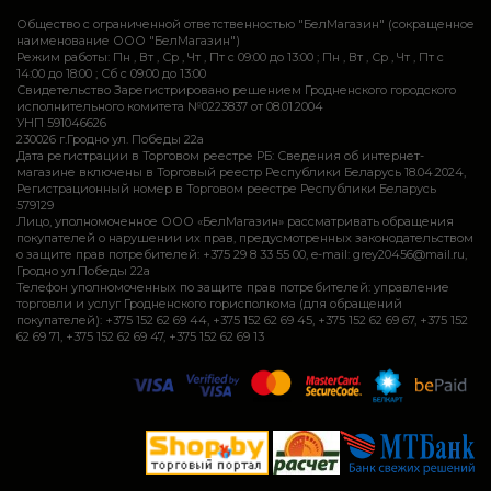
Общество с ограниченной ответственностью "БелМагазин" (сокращенное
наименование ООО "БелМагазин")
Режим работы: Пн , Вт , Ср , Чт , Пт c 09:00 до 13:00 ; Пн , Вт , Ср , Чт , Пт c
14:00 до 18:00 ; Сб c 09:00 до 13:00
Свидетельство Зарегистрировано решением Гродненского городского
исполнительного комитета №0223837 от 08.01.2004
УНП 591046626
230026 г.Гродно ул. Победы 22а
Дата регистрации в Торговом реестре РБ: Сведения об интернет-
магазине включены в Торговый реестр Республики Беларусь 18.04.2024,
Регистрационный номер в Торговом реестре Республики Беларусь
579129
Лицо, уполномоченное ООО «БелМагазин» рассматривать обращения
покупателей о нарушении их прав, предусмотренных законодательством
о защите прав потребителей: +375 29 8 33 55 00, e-mail: grey20456@mail.ru,
Гродно ул.Победы 22а
Телефон уполномоченных по защите прав потребителей: управление
торговли и услуг Гродненского горисполкома (для обращений
покупателей): +375 152 62 69 44, +375 152 62 69 45, +375 152 62 69 67, +375 152
62 69 71, +375 152 62 69 47, +375 152 62 69 13