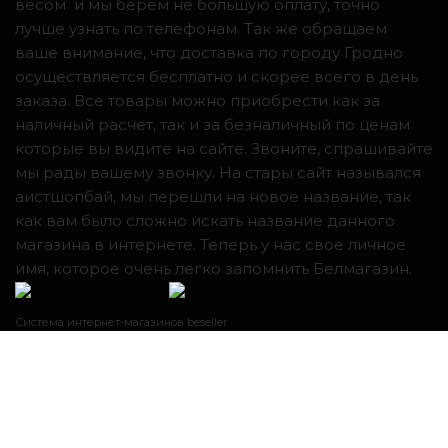
весом и мы берем не большую оплату, точно
лучше узнать по телефонам. Так же обращаем
ваше внимание, что доставка по городу Гродно
осуществляется бесплатно и скорее всего в день
заказа. Все товары можно приобрести как за
наличный расчет, так и за безналичный по ценам
которые вы видите на сайте. Звоните, спрашивайте
мы рады вашему звонку. На стары сайт назывался
аистшопбай, мы перешли на новое название, так
как вам было сложно искать название данного
магазина в интернете. Теперь у нас свое личное
имя, которое очень легко запомнить Белмагазин.
Система интернет-магазинов beseller
ЗАКАЗАТЬ ЗВОНОК
Контактный телефон
Я согласен с условиями