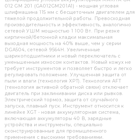
012 GM 201 (GA012GM201A1) - мощная угловая
шлифмашина 115 мм с бесщеточным двигателем для
тяжелой продолжительной работы. Превосходная
производительность и эффективность, аналогично
сетевой УШМ мощностью 1 100 Вт. При резке
кирпичной/бетонной кладки максимальная
выходная мощность на 40% выше, чем у серии
DGA504, сетевой 9564H. Увеличенные
шарикоподшипники и новый переключатель с
уменьшенным износом контактов. Новый кожух не
требует инструментов и позволяет быстро и легко
регулировать положение. Улучшенная защита от
пыли и влаги (технология XPT). Технология AFT
(технология активной обратной связи) отключает
двигатель при заклинивании диска или рывков.
Электрический тормоз, защита от случайного
запуска, плавный пуск. Инструмент относится к
линейке XGT - новая аккумуляторная система,
включающая аккумуляторы 40 В, зарядные
устройства и инструменты, специально
сконструированные для промышленного
применения с высокими требованиями.