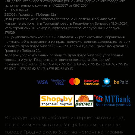
Свидетельство Зарегистрировано решением Гродненского городского
исполнительного комитета №0223837 от 08.01.2004
УНП 591046626
230026 г.Гродно ул. Победы 22а
Дата регистрации в Торговом реестре РБ: Сведения об интернет-
магазине включены в Торговый реестр Республики Беларусь 18.04.2024,
Регистрационный номер в Торговом реестре Республики Беларусь
579129
Лицо, уполномоченное ООО «БелМагазин» рассматривать обращения
покупателей о нарушении их прав, предусмотренных законодательством
о защите прав потребителей: +375 29 8 33 55 00, e-mail: grey20456@mail.ru,
Гродно ул.Победы 22а
Телефон уполномоченных по защите прав потребителей: управление
торговли и услуг Гродненского горисполкома (для обращений
покупателей): +375 152 62 69 44, +375 152 62 69 45, +375 152 62 69 67, +375 152
62 69 71, +375 152 62 69 47, +375 152 62 69 13
В городе Гродно работает интернет магазин под
названием Белмагазин. Мы работаем на рынке
города Гродно около 3 лет на момент написания