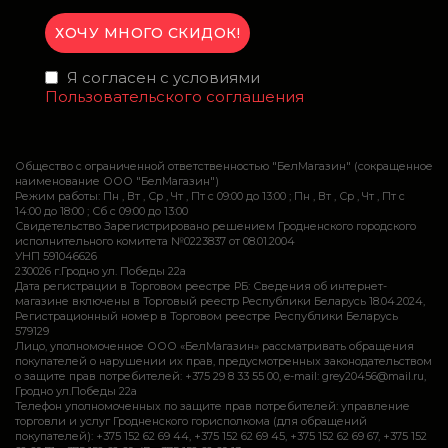
Я согласен с условиями
Пользовательского соглашения
Общество с ограниченной ответственностью "БелМагазин" (сокращенное
наименование ООО "БелМагазин")
Режим работы: Пн , Вт , Ср , Чт , Пт c 09:00 до 13:00 ; Пн , Вт , Ср , Чт , Пт c
14:00 до 18:00 ; Сб c 09:00 до 13:00
Свидетельство Зарегистрировано решением Гродненского городского
исполнительного комитета №0223837 от 08.01.2004
УНП 591046626
230026 г.Гродно ул. Победы 22а
Дата регистрации в Торговом реестре РБ: Сведения об интернет-
магазине включены в Торговый реестр Республики Беларусь 18.04.2024,
Регистрационный номер в Торговом реестре Республики Беларусь
579129
Лицо, уполномоченное ООО «БелМагазин» рассматривать обращения
покупателей о нарушении их прав, предусмотренных законодательством
о защите прав потребителей: +375 29 8 33 55 00, e-mail: grey20456@mail.ru,
Гродно ул.Победы 22а
Телефон уполномоченных по защите прав потребителей: управление
торговли и услуг Гродненского горисполкома (для обращений
покупателей): +375 152 62 69 44, +375 152 62 69 45, +375 152 62 69 67, +375 152