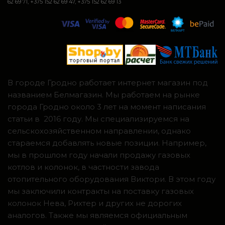
62 69 71, +375 152 62 69 47, +375 152 62 69 13
В городе Гродно работает интернет магазин под
названием Белмагазин. Мы работаем на рынке
города Гродно около 3 лет на момент написания
статьи в 2016 году. Мы специализируемся на
сельскохозяйственном направлении, однако
стараемся добавлять новые позиции. Например,
мы в прошлом году начали продажу газовых
котлов и колонок, в частности завода
отопительного оборудования Виктори. В этом году
мы заключили контракты на поставку газовых
колонок Нева, Рихтер и других не дорогих
аналогов. Также мы являемся официальным