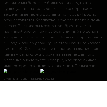
весом и мы берем не большую оплату, точно
лучше узнать по телефонам. Так же обращаем
ваше внимание, что доставка по городу Гродно
осуществляется бесплатно и скорее всего в день
заказа. Все товары можно приобрести как за
наличный расчет, так и за безналичный по ценам
которые вы видите на сайте. Звоните, спрашивайте
мы рады вашему звонку. На стары сайт назывался
аистшопбай, мы перешли на новое название, так
как вам было сложно искать название данного
магазина в интернете. Теперь у нас свое личное
имя, которое очень легко запомнить Белмагазин.
Система интернет-магазинов beseller
ЗАКАЗАТЬ ЗВОНОК
Контактный телефон
Я согласен с условиями