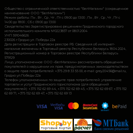
Общество с ограниченной ответственностью "БелМагазин" (сокращенное
наименование ООО "БелМагазин")
Режим работы: Пн , Вт , Ср , Чт , Пт c 09:00 до 13:00 ; Пн , Вт , Ср , Чт , Пт c
14:00 до 18:00 ; Сб c 09:00 до 13:00
Свидетельство Зарегистрировано решением Гродненского городского
исполнительного комитета №0223837 от 08.01.2004
УНП 591046626
230026 г.Гродно ул. Победы 22а
Дата регистрации в Торговом реестре РБ: Сведения об интернет-
магазине включены в Торговый реестр Республики Беларусь 18.04.2024,
Регистрационный номер в Торговом реестре Республики Беларусь
579129
Лицо, уполномоченное ООО «БелМагазин» рассматривать обращения
покупателей о нарушении их прав, предусмотренных законодательством
о защите прав потребителей: +375 29 8 33 55 00, e-mail: grey20456@mail.ru,
Гродно ул.Победы 22а
Телефон уполномоченных по защите прав потребителей: управление
торговли и услуг Гродненского горисполкома (для обращений
покупателей): +375 152 62 69 44, +375 152 62 69 45, +375 152 62 69 67, +375 152
62 69 71, +375 152 62 69 47, +375 152 62 69 13