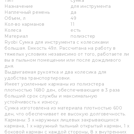
Тип
сумка
Назначение
для инструмента
Наплечный ремень
да
Объем, л
49
Кол-во карманов
11
Колеса
есть
Материал
полиэстер
Ryobi Сумка для инструмента с колесиками
большая. Емкость 49л. Рассчитана на работу в
тяжелых условиях независимо от того, работаете ли
вы в пыльном помещении или после дождливого
дня.
Выдвигаемая рукоятка и два колесика для
удобства транспортировки.
Имеет усиленные карманы из полиэстера
плотностью 1680 ден, обеспечивающие в 3 раза
больший срок службы и максимальную
устойчивость к износу.
Сумка изготовлена из материала плотностью 600
ден, что обеспечивает ее высокую долговечность.
Карманы: 3 х наружных лицевых закрывающихся
кармана, 1 х наружный тыльный открытый карман, 1 х
боковой карман с каждой стороны, 8 х внутренних