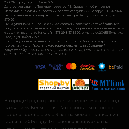
230026 г.Гродно ул. Победы 22а
Дата регистрации в Торговом реестре РБ: Сведения об интернет-
магазине включены в Торговый реестр Республики Беларусь 18.04.2024,
Регистрационный номер в Торговом реестре Республики Беларусь
579129
Лицо, уполномоченное ООО «БелМагазин» рассматривать обращения
покупателей о нарушении их прав, предусмотренных законодательством
о защите прав потребителей: +375 29 8 33 55 00, e-mail: grey20456@mail.ru,
Гродно ул.Победы 22а
Телефон уполномоченных по защите прав потребителей: управление
торговли и услуг Гродненского горисполкома (для обращений
покупателей): +375 152 62 69 44, +375 152 62 69 45, +375 152 62 69 67, +375 152
62 69 71, +375 152 62 69 47, +375 152 62 69 13
В городе Гродно работает интернет магазин под
названием Белмагазин. Мы работаем на рынке
города Гродно около 3 лет на момент написания
статьи в 2016 году. Мы специализируемся на
сельскохозяйственном направлении, однако