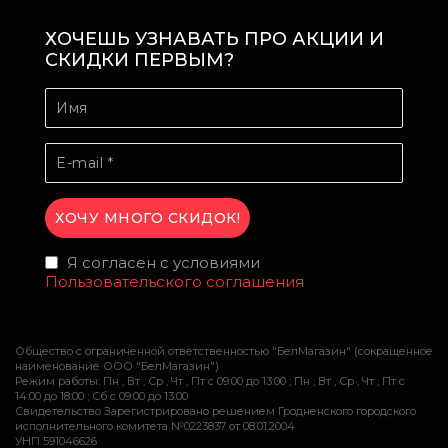
ХОЧЕШЬ УЗНАВАТЬ ПРО АКЦИИ И
СКИДКИ ПЕРВЫМ?
Я согласен с условиями
Пользовательского соглашения
Общество с ограниченной ответственностью "БелМагазин" (сокращенное
наименование ООО "БелМагазин")
Режим работы: Пн , Вт , Ср , Чт , Пт c 09:00 до 13:00 ; Пн , Вт , Ср , Чт , Пт c
14:00 до 18:00 ; Сб c 09:00 до 13:00
Свидетельство Зарегистрировано решением Гродненского городского
исполнительного комитета №0223837 от 08.01.2004
УНП 591046626