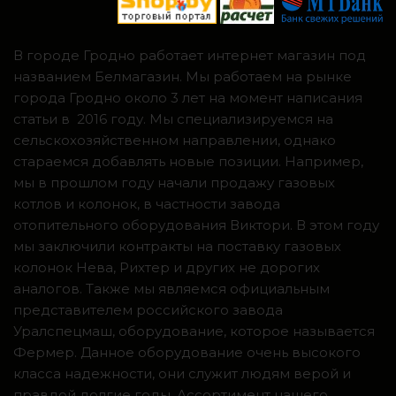
В городе Гродно работает интернет магазин под
названием Белмагазин. Мы работаем на рынке
города Гродно около 3 лет на момент написания
статьи в 2016 году. Мы специализируемся на
сельскохозяйственном направлении, однако
стараемся добавлять новые позиции. Например,
мы в прошлом году начали продажу газовых
котлов и колонок, в частности завода
отопительного оборудования Виктори. В этом году
мы заключили контракты на поставку газовых
колонок Нева, Рихтер и других не дорогих
аналогов. Также мы являемся официальным
представителем российского завода
Уралспецмаш, оборудование, которое называется
Фермер. Данное оборудование очень высокого
класса надежности, они служит людям верой и
правдой долгие годы. Ассортимент нашего