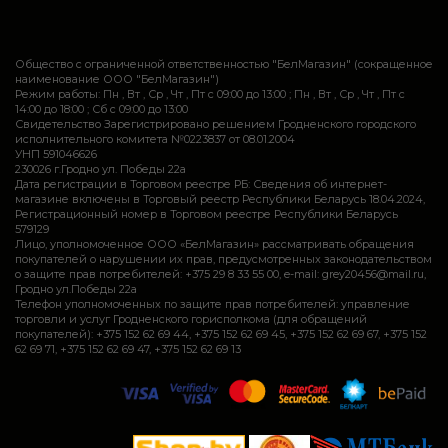
Общество с ограниченной ответственностью "БелМагазин" (сокращенное
наименование ООО "БелМагазин")
Режим работы: Пн , Вт , Ср , Чт , Пт c 09:00 до 13:00 ; Пн , Вт , Ср , Чт , Пт c
14:00 до 18:00 ; Сб c 09:00 до 13:00
Свидетельство Зарегистрировано решением Гродненского городского
исполнительного комитета №0223837 от 08.01.2004
УНП 591046626
230026 г.Гродно ул. Победы 22а
Дата регистрации в Торговом реестре РБ: Сведения об интернет-
магазине включены в Торговый реестр Республики Беларусь 18.04.2024,
Регистрационный номер в Торговом реестре Республики Беларусь
579129
Лицо, уполномоченное ООО «БелМагазин» рассматривать обращения
покупателей о нарушении их прав, предусмотренных законодательством
о защите прав потребителей: +375 29 8 33 55 00, e-mail: grey20456@mail.ru,
Гродно ул.Победы 22а
Телефон уполномоченных по защите прав потребителей: управление
торговли и услуг Гродненского горисполкома (для обращений
покупателей): +375 152 62 69 44, +375 152 62 69 45, +375 152 62 69 67, +375 152
62 69 71, +375 152 62 69 47, +375 152 62 69 13