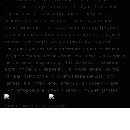
некоторые товары которые обладают большим
весом и мы берем не большую оплату, точно
лучше узнать по телефонам. Так же обращаем
ваше внимание, что доставка по городу Гродно
осуществляется бесплатно и скорее всего в день
заказа. Все товары можно приобрести как за
наличный расчет, так и за безналичный по ценам
которые вы видите на сайте. Звоните, спрашивайте
мы рады вашему звонку. На стары сайт назывался
аистшопбай, мы перешли на новое название, так
как вам было сложно искать название данного
магазина в интернете. Теперь у нас свое личное
имя, которое очень легко запомнить Белмагазин.
Система интернет-магазинов beseller
ЗАКАЗАТЬ ЗВОНОК
Контактный телефон