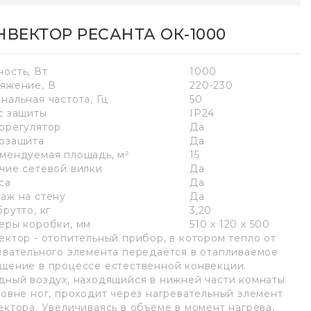
НВЕКТОР РЕСАНТА ОК-1000
ость, Вт
1000
яжение, В
220-230
нальная частота, Гц
50
с защиты
IP24
орегулятор
Да
озащита
Да
мендуемая площадь, м²
15
чие сетевой вилки
Да
са
Да
аж на стену
Да
рутто, кг
3,20
еры коробки, мм
510 х 120 х 500
ектор - отопительный прибор, в котором тепло от
евательного элемента передаётся в отапливаемое
щение в процессе естественной конвекции.
дный воздух, находящийся в нижней части комнаты
ровне ног, проходит через нагревательный элемент
ектора. Увеличиваясь в объеме в момент нагрева,