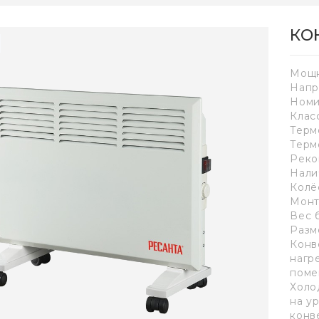
КО
Мощн
Напр
Номи
Клас
Терм
Терм
Реко
Нали
Колё
Монт
Вес б
Разм
Конв
нагр
поме
Холо
на у
конв