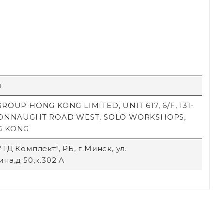
й
ROUP HONG KONG LIMITED, UNIT 617, 6/F, 131-
CONNAUGHT ROAD WEST, SOLO WORKSHOPS,
G KONG
ТД Комплект", РБ, г.Минск, ул.
на,д.50,к.302 А