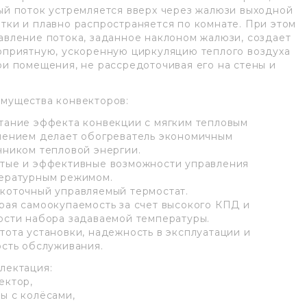
ый поток устремляется вверх через жалюзи выходной
тки и плавно распространяется по комнате. При этом
авление потока, заданное наклоном жалюзи, создает
оприятную, ускоренную циркуляцию теплого воздуха
ри помещения, не рассредоточивая его на стены и
мущества конвекторов:
тание эффекта конвекции с мягким тепловым
чением делает обогреватель экономичным
чником тепловой энергии.
тые и эффективные возможности управления
ературным режимом.
коточный управляемый термостат.
рая самоокупаемость за счет высокого КПД и
ости набора задаваемой температуры.
тота установки, надежность в эксплуатации и
ость обслуживания.
лектация:
ектор,
ы с колёсами,