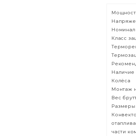
Мощность
Напряже
Номиналь
Класс за
Терморе
Термоза
Рекоменд
Наличие 
Колёса
Монтаж н
Вес брутт
Размеры 
Конвекто
отаплива
части ко