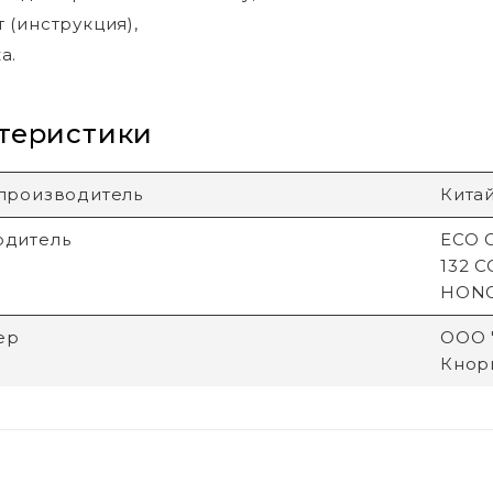
 (инструкция),
а.
теристики
производитель
Кита
одитель
ECO G
132 
HON
ер
ООО "
Кнори