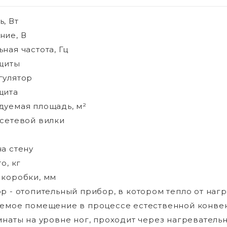
, Вт
ние, В
ная частота, Гц
щиты
гулятор
щита
уемая площадь, м²
сетевой вилки
а стену
о, кг
коробки, мм
р - отопительный прибор, в котором тепло от наг
емое помещение в процессе естественной конвек
мнаты на уровне ног, проходит через нагреватель