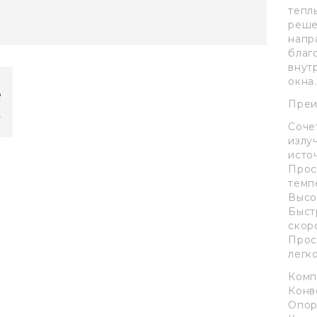
тепл
реше
напр
благ
внут
окна.
Преи
Соче
излу
исто
Прос
темп
Высо
Быст
скор
Прос
легк
Комп
Конв
Опор