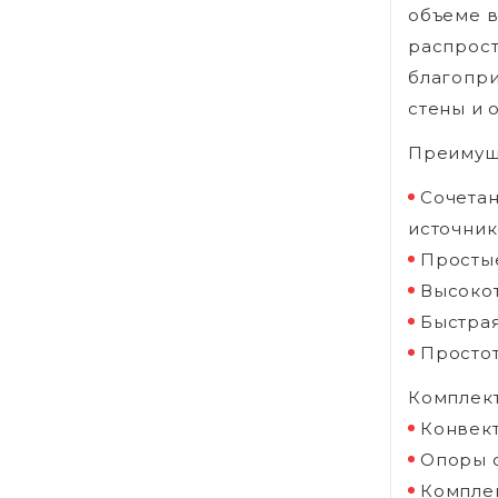
объеме в
распрост
благопри
стены и 
Преимущ
Сочетан
источник
Просты
Высокот
Быстрая
Простот
Комплект
Конвект
Опоры с
Комплек