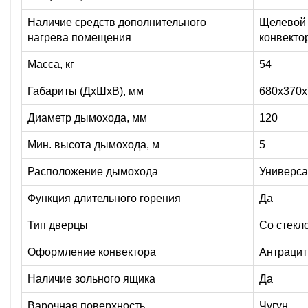
Наличие средств дополнительного
Щелевой
нагрева помещения
конвекто
Масса, кг
54
Габариты (ДхШхВ), мм
680х370х
Диаметр дымохода, мм
120
Мин. высота дымохода, м
5
Расположение дымохода
Универса
Функция длительного горения
Да
Тип дверцы
Со стекл
Оформление конвектора
Антрацит
Наличие зольного ящика
Да
Варочная поверхность
Чугун