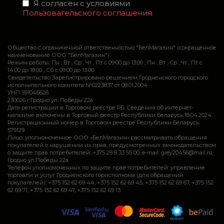
Я согласен с условиями
Пользовательского соглашения
Общество с ограниченной ответственностью "БелМагазин" (сокращенное
наименование ООО "БелМагазин")
Режим работы: Пн , Вт , Ср , Чт , Пт c 09:00 до 13:00 ; Пн , Вт , Ср , Чт , Пт c
14:00 до 18:00 ; Сб c 09:00 до 13:00
Свидетельство Зарегистрировано решением Гродненского городского
исполнительного комитета №0223837 от 08.01.2004
УНП 591046626
230026 г.Гродно ул. Победы 22а
Дата регистрации в Торговом реестре РБ: Сведения об интернет-
магазине включены в Торговый реестр Республики Беларусь 18.04.2024,
Регистрационный номер в Торговом реестре Республики Беларусь
579129
Лицо, уполномоченное ООО «БелМагазин» рассматривать обращения
покупателей о нарушении их прав, предусмотренных законодательством
о защите прав потребителей: +375 29 8 33 55 00, e-mail: grey20456@mail.ru,
Гродно ул.Победы 22а
Телефон уполномоченных по защите прав потребителей: управление
торговли и услуг Гродненского горисполкома (для обращений
покупателей): +375 152 62 69 44, +375 152 62 69 45, +375 152 62 69 67, +375 152
62 69 71, +375 152 62 69 47, +375 152 62 69 13