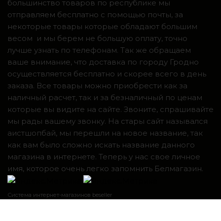
большинство товаров по республике мы
отправляем бесплатно с помощью почты, за
некоторые товары которые обладают большим
весом и мы берем не большую оплату, точно
лучше узнать по телефонам. Так же обращаем
ваше внимание, что доставка по городу Гродно
осуществляется бесплатно и скорее всего в день
заказа. Все товары можно приобрести как за
наличный расчет, так и за безналичный по ценам
которые вы видите на сайте. Звоните, спрашивайте
мы рады вашему звонку. На стары сайт назывался
аистшопбай, мы перешли на новое название, так
как вам было сложно искать название данного
магазина в интернете. Теперь у нас свое личное
имя, которое очень легко запомнить Белмагазин.
Система интернет-магазинов beseller
ЗАКАЗАТЬ ЗВОНОК