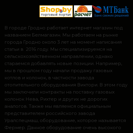
В городе Гродно работает интернет магазин под
названием Белмагазин. Мы работаем на рынке
города Гродно около 3 лет на момент написания
статьи в 2016 году. Мы специализируемся на
сельскохозяйственном направлении, однако
стараемся добавлять новые позиции. Например,
мы в прошлом году начали продажу газовых
котлов и колонок, в частности завода
отопительного оборудования Виктори. В этом году
мы заключили контракты на поставку газовых
колонок Нева, Рихтер и других не дорогих
аналогов. Также мы являемся официальным
представителем российского завода
Уралспецмаш, оборудование, которое называется
Фермер. Данное оборудование очень высокого