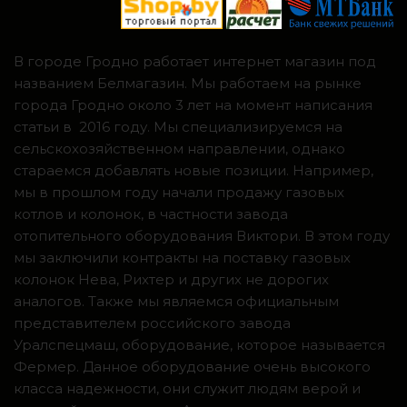
В городе Гродно работает интернет магазин под
названием Белмагазин. Мы работаем на рынке
города Гродно около 3 лет на момент написания
статьи в 2016 году. Мы специализируемся на
сельскохозяйственном направлении, однако
стараемся добавлять новые позиции. Например,
мы в прошлом году начали продажу газовых
котлов и колонок, в частности завода
отопительного оборудования Виктори. В этом году
мы заключили контракты на поставку газовых
колонок Нева, Рихтер и других не дорогих
аналогов. Также мы являемся официальным
представителем российского завода
Уралспецмаш, оборудование, которое называется
Фермер. Данное оборудование очень высокого
класса надежности, они служит людям верой и