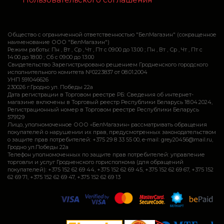
Общество с ограниченной ответственностью "БелМагазин" (сокращенное
наименование ООО "БелМагазин")
Режим работы: Пн , Вт , Ср , Чт , Пт c 09:00 до 13:00 ; Пн , Вт , Ср , Чт , Пт c
14:00 до 18:00 ; Сб c 09:00 до 13:00
Свидетельство Зарегистрировано решением Гродненского городского
исполнительного комитета №0223837 от 08.01.2004
УНП 591046626
230026 г.Гродно ул. Победы 22а
Дата регистрации в Торговом реестре РБ: Сведения об интернет-
магазине включены в Торговый реестр Республики Беларусь 18.04.2024,
Регистрационный номер в Торговом реестре Республики Беларусь
579129
Лицо, уполномоченное ООО «БелМагазин» рассматривать обращения
покупателей о нарушении их прав, предусмотренных законодательством
о защите прав потребителей: +375 29 8 33 55 00, e-mail: grey20456@mail.ru,
Гродно ул.Победы 22а
Телефон уполномоченных по защите прав потребителей: управление
торговли и услуг Гродненского горисполкома (для обращений
покупателей): +375 152 62 69 44, +375 152 62 69 45, +375 152 62 69 67, +375 152
62 69 71, +375 152 62 69 47, +375 152 62 69 13