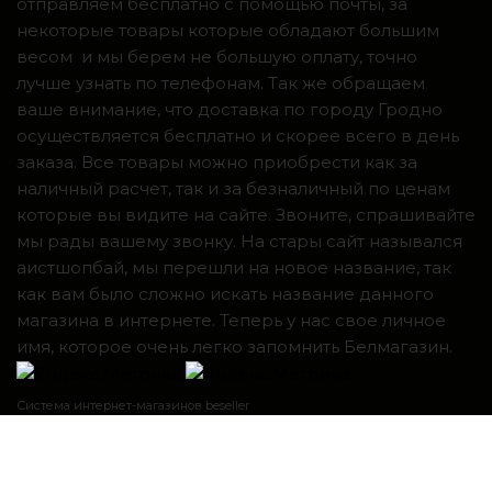
отправляем бесплатно с помощью почты, за
некоторые товары которые обладают большим
весом и мы берем не большую оплату, точно
лучше узнать по телефонам. Так же обращаем
ваше внимание, что доставка по городу Гродно
осуществляется бесплатно и скорее всего в день
заказа. Все товары можно приобрести как за
наличный расчет, так и за безналичный по ценам
которые вы видите на сайте. Звоните, спрашивайте
мы рады вашему звонку. На стары сайт назывался
аистшопбай, мы перешли на новое название, так
как вам было сложно искать название данного
магазина в интернете. Теперь у нас свое личное
имя, которое очень легко запомнить Белмагазин.
Система интернет-магазинов beseller
ЗАКАЗАТЬ ЗВОНОК
Контактный телефон