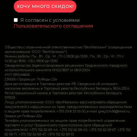
Я согласен с условиями
Пользовательского соглашения
Общество с ограниченной ответственностью "БелМагазин" (сокращенное
наименование ООО "БелМагазин")
Режим работы: Пн , Вт , Ср , Чт , Пт c 09:00 до 13:00 ; Пн , Вт , Ср , Чт , Пт c
14:00 до 18:00 ; Сб c 09:00 до 13:00
Свидетельство Зарегистрировано решением Гродненского городского
исполнительного комитета №0223837 от 08.01.2004
УНП 591046626
230026 г.Гродно ул. Победы 22а
Дата регистрации в Торговом реестре РБ: Сведения об интернет-
магазине включены в Торговый реестр Республики Беларусь 18.04.2024,
Регистрационный номер в Торговом реестре Республики Беларусь
579129
Лицо, уполномоченное ООО «БелМагазин» рассматривать обращения
покупателей о нарушении их прав, предусмотренных законодательством
о защите прав потребителей: +375 29 8 33 55 00, e-mail: grey20456@mail.ru,
Гродно ул.Победы 22а
Телефон уполномоченных по защите прав потребителей: управление
торговли и услуг Гродненского горисполкома (для обращений
покупателей): +375 152 62 69 44, +375 152 62 69 45, +375 152 62 69 67, +375 152
62 69 71, +375 152 62 69 47, +375 152 62 69 13