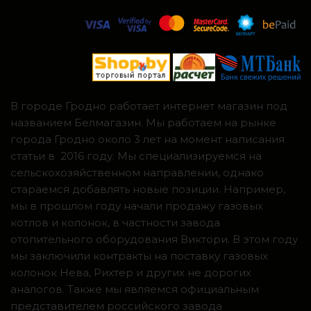
В городе Гродно работает интернет магазин под
названием Белмагазин. Мы работаем на рынке
города Гродно около 3 лет на момент написания
статьи в 2016 году. Мы специализируемся на
сельскохозяйственном направлении, однако
стараемся добавлять новые позиции. Например,
мы в прошлом году начали продажу газовых
котлов и колонок, в частности завода
отопительного оборудования Виктори. В этом году
мы заключили контракты на поставку газовых
колонок Нева, Рихтер и других не дорогих
аналогов. Также мы являемся официальным
представителем российского завода