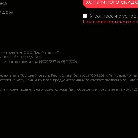
ЖА
ВАРЫ
Я согласен с усло
Пользовательского с
наименование ООО "БелМагазин")
 18:00 ; Сб c 09:00 до 13:00
ительного комитета №0223837 от 08.01.2004
включены в Торговый реестр Республики Беларусь 18.04.2024, Регистрационны
ей о нарушении их прав, предусмотренных законодательством о защите прав по
луг Гродненского горисполкома (для обращений покупателей): +375 152 62 69 44, 