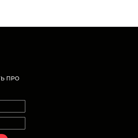
Ь ПРО
И