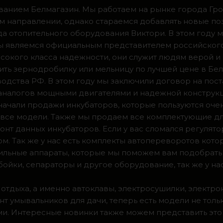
ванием Белмагазин. Мы работаем на рынке города Грод
м направлении, однако стараемся добавлять новые по
ода отопительного оборудования Виктори. В этом году 
 мы являемся официальным представителем российског
сокого класса надежности, они служит людям верой и
ить зернодробилку или мельницу по лучшей цене в Бел
одства РФ. В этом году мы заключили договор на пос
 аналогов мощными двигателями и надежной конструк
а начали продажи инкубаторов, которые пользуются оч
ии все модели. Также мы продаем все комплектующие д
нт данных инкубаторов. Если у вас сломался регулято
м. Так же у нас есть комплекты автопереворотов кот
доильные аппараты, которые мы поможем вам подобрать
ойки, сепараторы и другое оборудование, так же у на
 отдыха, а именно автоклавы, электросушилки, электро
т умывальников для дачи, теперь есть модели не тольк
. Интересные новинки также можем представить это 