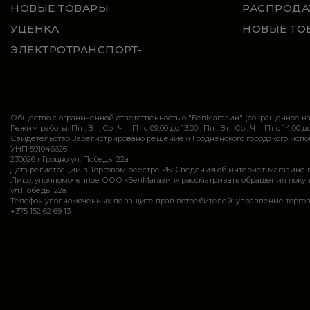
НОВЫЕ ТОВАРЫ
РАСПРОДА
УЦЕНКА
НОВЫЕ ТО
ЭЛЕКТРОТРАНСПОРТ-
Общество с ограниченной ответственностью "БелМагазин" (сокращенное 
Режим работы: Пн , Вт , Ср , Чт , Пт c 09:00 до 13:00 ; Пн , Вт , Ср , Чт , Пт c 14:00 до
Свидетельство Зарегистрировано решением Гродненского городского исполн
УНП 591046626
230026 г.Гродно ул. Победы 22а
Дата регистрации в Торговом реестре РБ: Сведения об интернет-магазине 
Лицо, уполномоченное ООО «БелМагазин» рассматривать обращения покупател
ул.Победы 22а
Телефон уполномоченных по защите прав потребителей: управление торговли и ус
+375 152 62 69 13