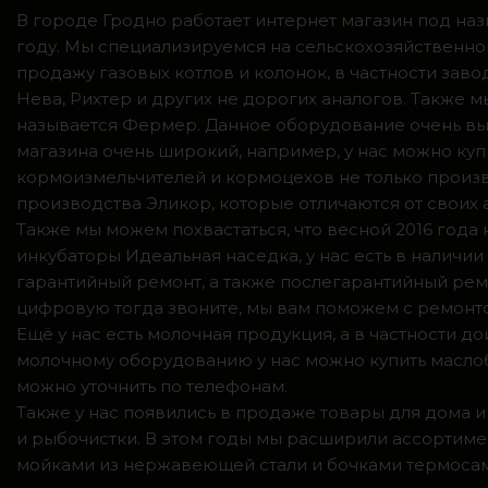
В городе Гродно работает интернет магазин под наз
году. Мы специализируемся на сельскохозяйственно
продажу газовых котлов и колонок, в частности зав
Нева, Рихтер и других не дорогих аналогов. Также
называется Фермер. Данное оборудование очень вы
магазина очень широкий, например, у нас можно куп
кормоизмельчителей и кормоцехов не только произв
производства Эликор, которые отличаются от своих
Также мы можем похвастаться, что весной 2016 год
инкубаторы Идеальная наседка, у нас есть в налич
гарантийный ремонт, а также послегарантийный ремо
цифровую тогда звоните, мы вам поможем с ремонто
Ещё у нас есть молочная продукция, а в частности 
молочному оборудованию у нас можно купить маслоб
можно уточнить по телефонам.
Также у нас появились в продаже товары для дома и
и рыбочистки. В этом годы мы расширили ассортимен
мойками из нержавеющей стали и бочками термосами