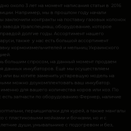
но около 3 лет на момент написания статьи в 2016
зиции. Например, мы в прошлом году начали
мы заключили контракты на поставку газовых колонок
о завода Уралспецмаш, оборудование, которое
 правдой долгие годы. Ассортимент нашего
аруси, также у нас есть большой ассортимент
тавку кормоизмельчителей и мельниц Украинского
цией.
ень большим спросом, на данный момент продаем
ля данных инкубаторов. Ещё мы осуществляем
р или вы хотите заменить устаревшую модель на
орыми можно доукомплектовать ваш инкубатор.
 именно для вашего количества коров или коз. По
с есть запчасти по оборудованию Фермер, наличие
коптильни, перьящипалки для курей, а также мангалы
о с пластиковыми мойками и бочками, но и с
летние души, умывальнике с подогревом и без,