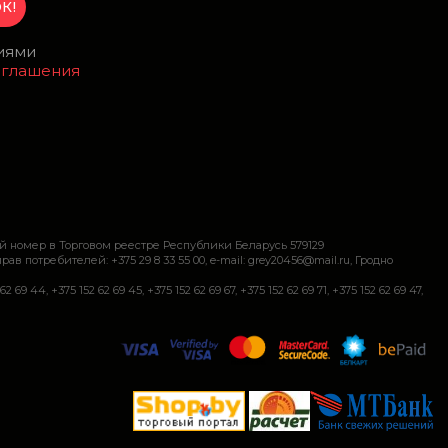
виями
оглашения
й номер в Торговом реестре Республики Беларусь 579129
требителей: +375 29 8 33 55 00, e-mail: grey20456@mail.ru, Гродно
+375 152 62 69 45, +375 152 62 69 67, +375 152 62 69 71, +375 152 62 69 47,