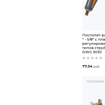
Пистолет-р
" - 5/8" с п
регулировк
типов стр
DWG 3030
77.34
руб.
ПОД ЗАКАЗ