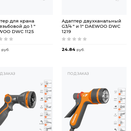
тер для крана
Адаптер двухканальный
езьбовой до 1 "
G3/4 " и 1" DAEWOO DWC
WOO DWC 1125
1219
0
24.84
руб.
руб.
Д ЗАКАЗ
ПОД ЗАКАЗ