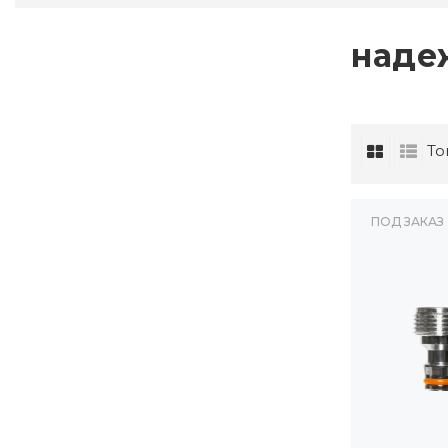
наде
То
ПОД ЗАКАЗ