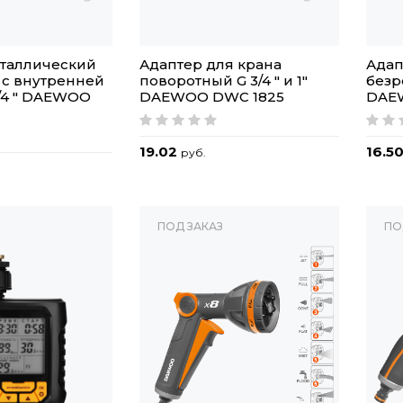
еталлический
Адаптер для крана
Адап
 с внутренней
поворотный G 3/4 " и 1"
безр
/4 " DAEWOO
DAEWOO DWC 1825
DAE
19.02
16.5
руб.
ПОД ЗАКАЗ
ПО