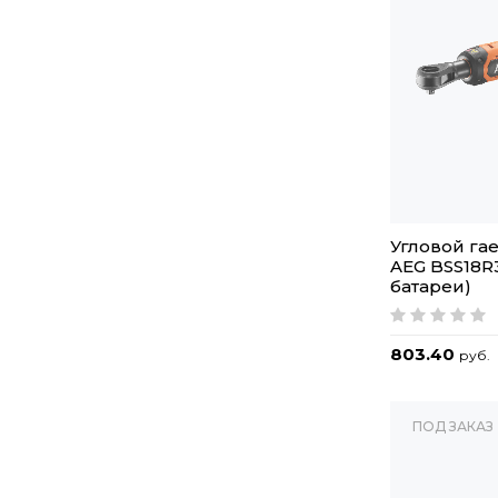
Угловой га
AEG BSS18R
батареи)
803.40
руб.
ПОД ЗАКАЗ