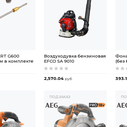
ERT G600
Воздуходувка бензиновая
Фона
мм в комплекте
EFCO SA 9010
(без
2,570.04
393.
руб.
ПОД ЗАКАЗ
ПО