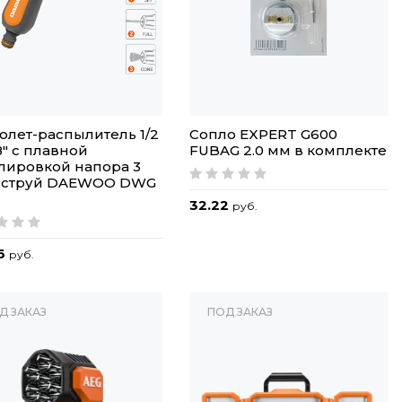
олет-распылитель 1/2
Сопло EXPERT G600
/8" с плавной
FUBAG 2.0 мм в комплекте
лировкой напора 3
 струй DAEWOO DWG
32.22
руб.
6
руб.
Д ЗАКАЗ
ПОД ЗАКАЗ