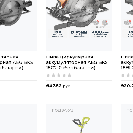
улярная
Пила циркулярная
Пила
рная AEG BKS
аккумуляторная AEG BKS
акку
з батареи)
18C2-0 (без батареи)
18BL
647.52
920.
руб.
ПОД ЗАКАЗ
ПО