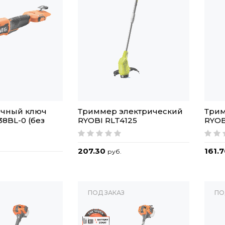
ечный ключ
Триммер электрический
Трим
38BL-0 (без
RYOBI RLT4125
RYOB
207.30
161.
руб.
ПОД ЗАКАЗ
ПО