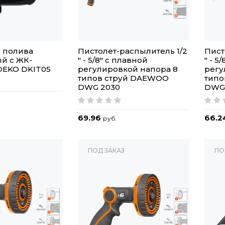
 полива
Пистолет-распылитель 1/2
Пист
й c ЖК-
" - 5/8" с плавной
" - 5
DEKO DKIT05
регулировкой напора 8
регу
типов струй DAEWOO
типо
DWG 2030
DWG
69.96
66.2
руб.
ПОД ЗАКАЗ
ПО