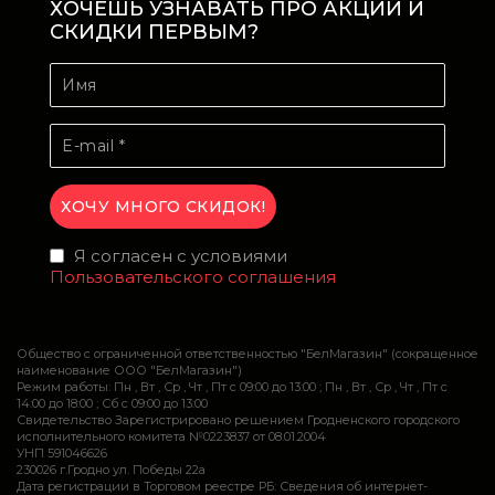
ХОЧЕШЬ УЗНАВАТЬ ПРО АКЦИИ И
СКИДКИ ПЕРВЫМ?
Я согласен с условиями
Пользовательского соглашения
Общество с ограниченной ответственностью "БелМагазин" (сокращенное
наименование ООО "БелМагазин")
Режим работы: Пн , Вт , Ср , Чт , Пт c 09:00 до 13:00 ; Пн , Вт , Ср , Чт , Пт c
14:00 до 18:00 ; Сб c 09:00 до 13:00
Свидетельство Зарегистрировано решением Гродненского городского
исполнительного комитета №0223837 от 08.01.2004
УНП 591046626
230026 г.Гродно ул. Победы 22а
Дата регистрации в Торговом реестре РБ: Сведения об интернет-