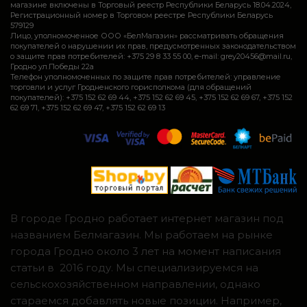
магазине включены в Торговый реестр Республики Беларусь 18.04.2024,
Регистрационный номер в Торговом реестре Республики Беларусь
579129
Лицо, уполномоченное ООО «БелМагазин» рассматривать обращения
покупателей о нарушении их прав, предусмотренных законодательством
о защите прав потребителей: +375 29 8 33 55 00, e-mail: grey20456@mail.ru,
Гродно ул.Победы 22а
Телефон уполномоченных по защите прав потребителей: управление
торговли и услуг Гродненского горисполкома (для обращений
покупателей): +375 152 62 69 44, +375 152 62 69 45, +375 152 62 69 67, +375 152
62 69 71, +375 152 62 69 47, +375 152 62 69 13
В городе Гродно работает интернет магазин под
названием Белмагазин. Мы работаем на рынке
города Гродно около 3 лет на момент написания
статьи в 2016 году. Мы специализируемся на
сельскохозяйственном направлении, однако
стараемся добавлять новые позиции. Например,