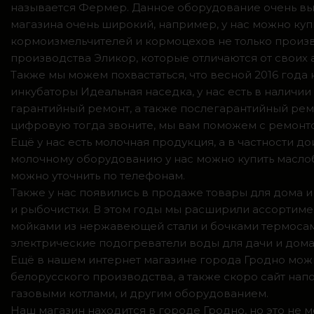
называется Фермер. Данное оборудование очень вы
магазина очень широкий, например, у нас можно куп
кормоизмельчителей и кормоцехов не только произв
производства Эликор, которые отличаются от своих
Также мы можем похвастаться, что весной 2016 год
инкубаторы Идеальная наседка, у нас есть в налич
гарантийный ремонт, а также послегарантийный ремо
цифровую тогда звоните, мы вам поможем с ремонто
Ещё у нас есть молочная продукция, а в частности 
молочному оборудованию у нас можно купить маслоб
можно уточнить по телефонам.
Также у нас появились в продаже товары для дома и
и рыбочистки. В этом годы мы расширили ассортимен
мойками из нержавеющей стали и бочками термосами
электрические подогреватели воды для дачи и дома,
Ещё в нашем интернет магазине города Гродно можн
белорусского производства, а также скоро сайт нап
газовыми котлами, и другим оборудованием.
Наш магазин находится в городе Гродно, но это не 