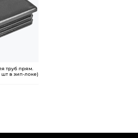
ля труб прям.
 шт в зип-локе)