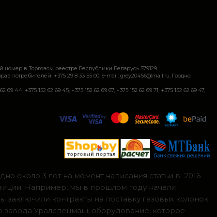
й номер в Торговом реестре Республики Беларусь 579129
требителей: +375 29 8 33 55 00, e-mail: grey20456@mail.ru, Гродно
+375 152 62 69 45, +375 152 62 69 67, +375 152 62 69 71, +375 152 62 69 47,
но около 3 лет на момент написания статьи в 2016
зиции. Например, мы в прошлом году начали
мы заключили контракты на поставку газовых колонок
о завода Уралспецмаш, оборудование, которое