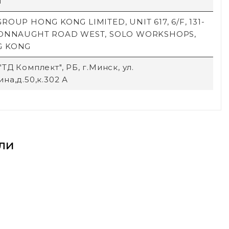
й
ROUP HONG KONG LIMITED, UNIT 617, 6/F, 131-
CONNAUGHT ROAD WEST, SOLO WORKSHOPS,
G KONG
ТД Комплект", РБ, г.Минск, ул.
на,д.50,к.302 А
ли