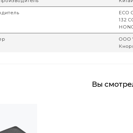
производитель
Кита
одитель
ECO G
132 
HON
ер
ООО "
Кнори
Вы смотре