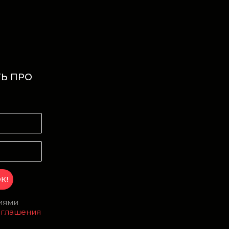
Ь ПРО
И
виями
оглашения