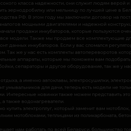
сокого класса надежности, они служит людям верой и
ить зернодробилку или мельницу по лучшей цене в Бел
одства РФ. В этом году мы заключили договор на пос
 аналогов мощными двигателями и надежной конструк
а начали продажи инкубаторов, которые пользуются оч
ии все модели. Также мы продаем все комплектующие д
нт данных инкубаторов. Если у вас сломался регулято
м. Так же у нас есть комплекты автопереворотов кот
доильные аппараты, которые мы поможем вам подобрать
ойки, сепараторы и другое оборудование, так же у на
 отдыха, а именно автоклавы, электросушилки, электро
т умывальников для дачи, теперь есть модели не тольк
. Интересные новинки также можем представить это 
 а также водонагреватели.
о купить электроплуг, который заменит вам мотоблок
олним мотоблоками, теплицами из поликарбоната, бето
мешает нам работать по всей Беларуси, большинство т