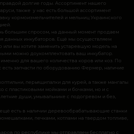
 правдой долгие годы. Ассортимент нашего
аруси, также у нас есть большой ассортимент
тавку кормоизмельчителей и мельниц Украинского
цией.
ень большим спросом, на данный момент продаем
ля данных инкубаторов. Ещё мы осуществляем
р или вы хотите заменить устаревшую модель на
орыми можно доукомплектовать ваш инкубатор.
 именно для вашего количества коров или коз. По
с есть запчасти по оборудованию Фермер, наличие
коптильни, перьящипалки для курей, а также мангалы
о с пластиковыми мойками и бочками, но и с
летние души, умывальнике с подогревом и без,
, ещё есть в наличии деревообрабатывающие станки
номешалками, печками, котлами на твердом топливе,
оваров по республике мы отправляем бесплатно с