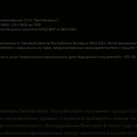
наименование ООО "БелМагазин")
 18:00 ; Сб c 09:00 до 13:00
ительного комитета №0223837 от 08.01.2004
включены в Торговый реестр Республики Беларусь 18.04.2024, Регистрационны
ей о нарушении их прав, предусмотренных законодательством о защите прав по
луг Гродненского горисполкома (для обращений покупателей): +375 152 62 69 44, 
ванием Белмагазин. Мы работаем на рынке города Грод
м направлении, однако стараемся добавлять новые по
ода отопительного оборудования Виктори. В этом году 
 мы являемся официальным представителем российског