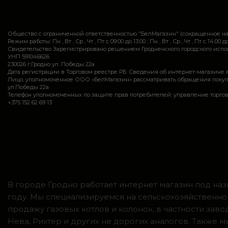
Общество с ограниченной ответственностью "БелМагазин" (сокращенное 
Режим работы: Пн , Вт , Ср , Чт , Пт c 09:00 до 13:00 ; Пн , Вт , Ср , Чт , Пт c 14:00 до
Свидетельство Зарегистрировано решением Гродненского городского исполн
УНП 591046626
230026 г.Гродно ул. Победы 22а
Дата регистрации в Торговом реестре РБ: Сведения об интернет-магазине 
Лицо, уполномоченное ООО «БелМагазин» рассматривать обращения покупател
ул.Победы 22а
Телефон уполномоченных по защите прав потребителей: управление торговли и ус
+375 152 62 69 13
В городе Гродно работает интернет магазин под наз
году. Мы специализируемся на сельскохозяйственно
продажу газовых котлов и колонок, в частности зав
Нева, Рихтер и других не дорогих аналогов. Также