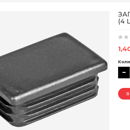
ЗА
(4 
1,4
Коли
В