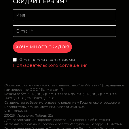
СКИДКИ ПЕРВЫМ?
Я согласен с условиями
Пользовательского соглашения
Общество с ограниченной ответственностью "БелМагазин" (сокращенное
наименование ООО "БелМагазин")
Режим работы: Пн , Вт , Ср , Чт , Пт c 09:00 до 13:00 ; Пн , Вт , Ср , Чт , Пт c
14:00 до 18:00 ; Сб c 09:00 до 13:00
Свидетельство Зарегистрировано решением Гродненского городского
исполнительного комитета №0223837 от 08.01.2004
УНП 591046626
230026 г.Гродно ул. Победы 22а
Дата регистрации в Торговом реестре РБ: Сведения об интернет-
магазине включены в Торговый реестр Республики Беларусь 18.04.2024,
Регистрационный номер в Торговом реестре Республики Беларусь