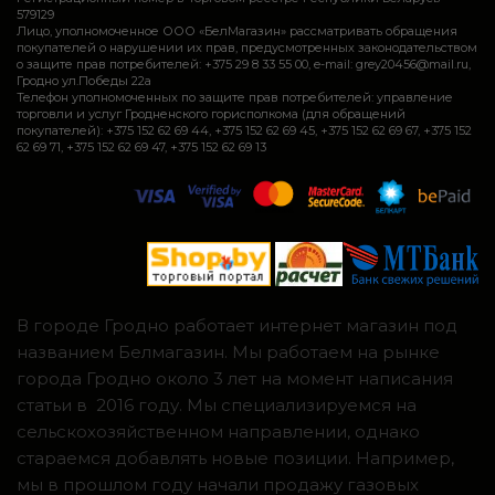
579129
Лицо, уполномоченное ООО «БелМагазин» рассматривать обращения
покупателей о нарушении их прав, предусмотренных законодательством
о защите прав потребителей: +375 29 8 33 55 00, e-mail: grey20456@mail.ru,
Гродно ул.Победы 22а
Телефон уполномоченных по защите прав потребителей: управление
торговли и услуг Гродненского горисполкома (для обращений
покупателей): +375 152 62 69 44, +375 152 62 69 45, +375 152 62 69 67, +375 152
62 69 71, +375 152 62 69 47, +375 152 62 69 13
В городе Гродно работает интернет магазин под
названием Белмагазин. Мы работаем на рынке
города Гродно около 3 лет на момент написания
статьи в 2016 году. Мы специализируемся на
сельскохозяйственном направлении, однако
стараемся добавлять новые позиции. Например,
мы в прошлом году начали продажу газовых