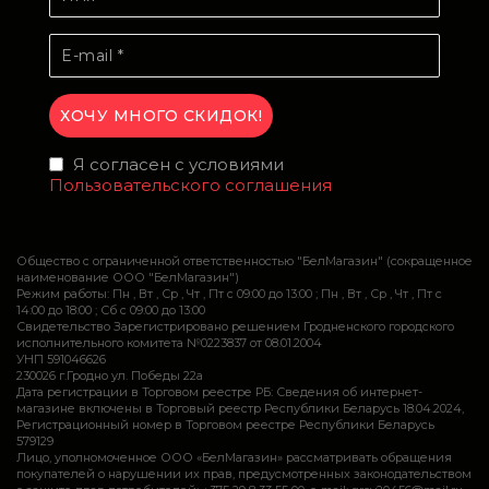
Я согласен с условиями
Пользовательского соглашения
Общество с ограниченной ответственностью "БелМагазин" (сокращенное
наименование ООО "БелМагазин")
Режим работы: Пн , Вт , Ср , Чт , Пт c 09:00 до 13:00 ; Пн , Вт , Ср , Чт , Пт c
14:00 до 18:00 ; Сб c 09:00 до 13:00
Свидетельство Зарегистрировано решением Гродненского городского
исполнительного комитета №0223837 от 08.01.2004
УНП 591046626
230026 г.Гродно ул. Победы 22а
Дата регистрации в Торговом реестре РБ: Сведения об интернет-
магазине включены в Торговый реестр Республики Беларусь 18.04.2024,
Регистрационный номер в Торговом реестре Республики Беларусь
579129
Лицо, уполномоченное ООО «БелМагазин» рассматривать обращения
покупателей о нарушении их прав, предусмотренных законодательством