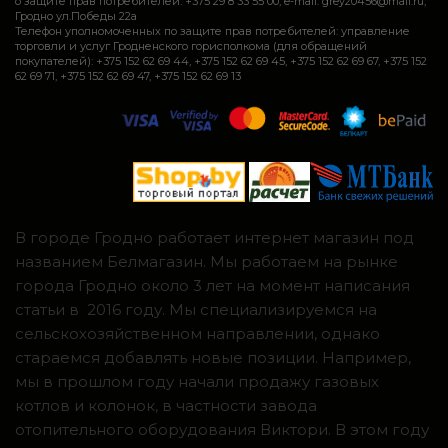
о защите прав потребителей: +375 29 8 33 55 00, e-mail: grey20456@mail.ru,
Гродно ул.Победы 22а
Телефон уполномоченных по защите прав потребителей: управление
торговли и услуг Гродненского горисполкома (для обращений
покупателей): +375 152 62 69 44, +375 152 62 69 45, +375 152 62 69 67, +375 152
62 69 71, +375 152 62 69 47, +375 152 62 69 13
В городе Гродно работает интернет магазин под
названием Белмагазин. Мы работаем на рынке
города Гродно около 3 лет на момент написания
статьи в 2016 году. Мы специализируемся на
сельскохозяйственном направлении, однако
стараемся добавлять новые позиции. Например,
мы в прошлом году начали продажу газовых
котлов и колонок, в частности завода
отопительного оборудования Виктори. В этом году