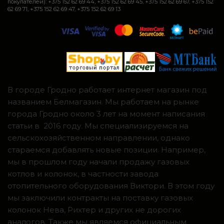
покупателей): +375 152 62 69 44, +375 152 62 69 45, +375 152 62 69 67, +375 152
62 69 71, +375 152 62 69 47, +375 152 62 69 13
В городе Гродно работает интернет магазин под
названием Белмагазин. Мы работаем на рынке
города Гродно около 3 лет на момент написания
статьи в 2016 году. Мы специализируемся на
сельскохозяйственном направлении, однако
стараемся добавлять новые позиции. Например,
мы в прошлом году начали продажу газовых
котлов и колонок, в частности завода
отопительного оборудования Виктори. В этом году
мы заключили контракты на поставку газовых
колонок Нева, Рихтер и других не дорогих
аналогов. Также мы являемся официальным