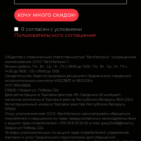
Я согласен с условиями
Пользовательского соглашения
Общество с ограниченной ответственностью "БелМагазин" (сокращенное
наименование ООО "БелМагазин")
Режим работы: Пн , Вт , Ср , Чт , Пт c 09:00 до 13:00 ; Пн , Вт , Ср , Чт , Пт c
14:00 до 18:00 ; Сб c 09:00 до 13:00
Свидетельство Зарегистрировано решением Гродненского городского
исполнительного комитета №0223837 от 08.01.2004
УНП 591046626
230026 г.Гродно ул. Победы 22а
Дата регистрации в Торговом реестре РБ: Сведения об интернет-
магазине включены в Торговый реестр Республики Беларусь 18.04.2024,
Регистрационный номер в Торговом реестре Республики Беларусь
579129
Лицо, уполномоченное ООО «БелМагазин» рассматривать обращения
покупателей о нарушении их прав, предусмотренных законодательством
о защите прав потребителей: +375 29 8 33 55 00, e-mail: grey20456@mail.ru,
Гродно ул.Победы 22а
Телефон уполномоченных по защите прав потребителей: управление
торговли и услуг Гродненского горисполкома (для обращений