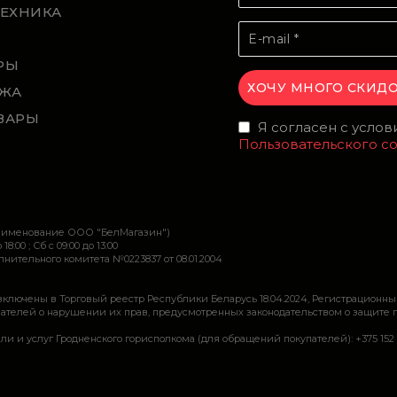
ТЕХНИКА
Й
РЫ
ЖА
ВАРЫ
Я согласен с усло
Пользовательского с
наименование ООО "БелМагазин")
 18:00 ; Сб c 09:00 до 13:00
ительного комитета №0223837 от 08.01.2004
включены в Торговый реестр Республики Беларусь 18.04.2024, Регистрационны
ей о нарушении их прав, предусмотренных законодательством о защите прав по
луг Гродненского горисполкома (для обращений покупателей): +375 152 62 69 44, 