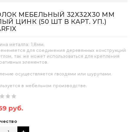
ОЛОК МЕБЕЛЬНЫЙ 32Х32Х30 ММ
ЫЙ ЦИНК (50 ШТ В КАРТ. УП.)
ARFIX
ина металла: 1,8мм.
ененяется для соединения деревянных конструкций
углом, так же может использоваться для крепления
ративных элементов.
ление осуществляется гвоздями или шурупами.
льзуется в мебельном производстве.
69 руб.
чество