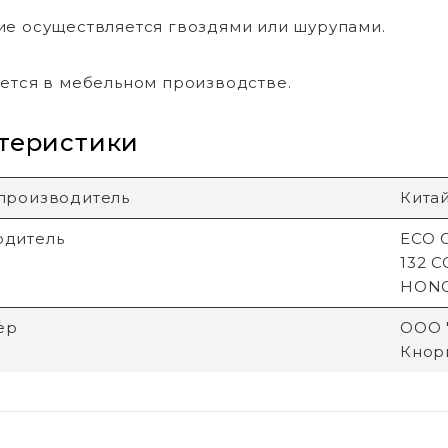
е осуществляется гвоздями или шурупами.
ется в мебельном производстве.
теристики
производитель
Кита
одитель
ECO G
132 
HON
ер
ООО "
Кнори