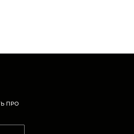
Ь ПРО
И