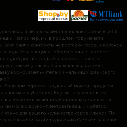
но около 3 лет на момент написания статьи в 2016
зиции. Например, мы в прошлом году начали
мы заключили контракты на поставку газовых колонок
о завода Уралспецмаш, оборудование, которое
 правдой долгие годы. Ассортимент нашего
аруси, также у нас есть большой ассортимент
тавку кормоизмельчителей и мельниц Украинского
цией.
ень большим спросом, на данный момент продаем
ля данных инкубаторов. Ещё мы осуществляем
р или вы хотите заменить устаревшую модель на
орыми можно доукомплектовать ваш инкубатор.
 именно для вашего количества коров или коз. По
с есть запчасти по оборудованию Фермер, наличие