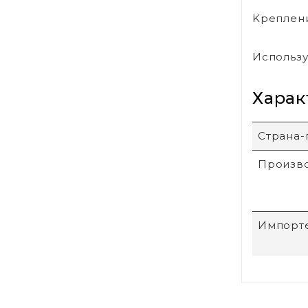
Kреплени
Использу
Харак
Страна-
Произв
Импорт