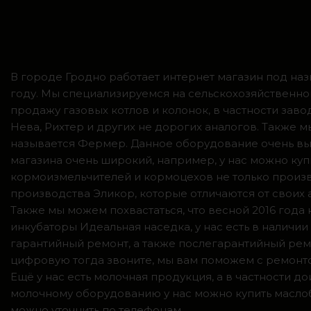
В городе Гродно работает интернет магазин под наз
году. Мы специализируемся на сельскохозяйственно
продажу газовых котлов и колонок, в частности зав
Нева, Рихтер и других не дорогих аналогов. Также
называется Фермер. Данное оборудование очень вы
магазина очень широкий, например, у нас можно куп
кормоизмельчителей и кормоцехов не только произв
производства Эликор, которые отличаются от своих
Также мы можем похвастаться, что весной 2016 год
инкубаторы Идеальная наседка, у нас есть в налич
гарантийный ремонт, а также послегарантийный ремо
цифровую тогда звоните, мы вам поможем с ремонто
Ещё у нас есть молочная продукция, а в частности 
молочному оборудованию у нас можно купить маслоб
можно уточнить по телефонам.