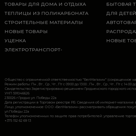
ТОВАРЫ ДЛЯ ДОМА И ОТДЫХА
БЫТОВАЯ 
ТЕПЛИЦЫ ИЗ ПОЛИКАРБОНАТА
ДЛЯ ДЕТЕ
СТРОИТЕЛЬНЫЕ МАТЕРИАЛЫ
АВТОТОВА
НОВЫЕ ТОВАРЫ
РАСПРОДА
УЦЕНКА
НОВЫЕ ТО
ЭЛЕКТРОТРАНСПОРТ-
Общество с ограниченной ответственностью "БелМагазин" (сокращенное 
Режим работы: Пн , Вт , Ср , Чт , Пт c 09:00 до 13:00 ; Пн , Вт , Ср , Чт , Пт c 14:00 до
Свидетельство Зарегистрировано решением Гродненского городского исполн
УНП 591046626
230026 г.Гродно ул. Победы 22а
Дата регистрации в Торговом реестре РБ: Сведения об интернет-магазине 
Лицо, уполномоченное ООО «БелМагазин» рассматривать обращения покупател
ул.Победы 22а
Телефон уполномоченных по защите прав потребителей: управление торговли и ус
+375 152 62 69 13