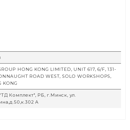
й
ROUP HONG KONG LIMITED, UNIT 617, 6/F, 131-
CONNAUGHT ROAD WEST, SOLO WORKSHOPS,
G KONG
ТД Комплект", РБ, г.Минск, ул.
на,д.50,к.302 А