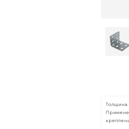
Толщина 
Применен
креплени