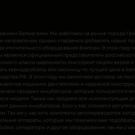
ванием Белмагазин. Мы работаем на рынке города Грод
м направлении, однако стараемся добавлять новые по
ода отопительного оборудования Виктори. В этом году 
 мы являемся официальным представителем российског
сокого класса надежности, они служит людям верой и
ить зернодробилку или мельницу по лучшей цене в Бел
одства РФ. В этом году мы заключили договор на пос
 аналогов мощными двигателями и надежной конструк
а начали продажи инкубаторов, которые пользуются оч
ии все модели. Также мы продаем все комплектующие д
нт данных инкубаторов. Если у вас сломался регулято
м. Так же у нас есть комплекты автопереворотов кот
доильные аппараты, которые мы поможем вам подобрать
ойки, сепараторы и другое оборудование, так же у на