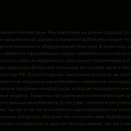
ванием Белмагазин. Мы работаем на рынке города Грод
м направлении, однако стараемся добавлять новые по
ода отопительного оборудования Виктори. В этом году 
 мы являемся официальным представителем российског
сокого класса надежности, они служит людям верой и
ить зернодробилку или мельницу по лучшей цене в Бел
одства РФ. В этом году мы заключили договор на пос
 аналогов мощными двигателями и надежной конструк
а начали продажи инкубаторов, которые пользуются оч
ии все модели. Также мы продаем все комплектующие д
нт данных инкубаторов. Если у вас сломался регулято
м. Так же у нас есть комплекты автопереворотов кот
доильные аппараты, которые мы поможем вам подобрать
ойки, сепараторы и другое оборудование, так же у на