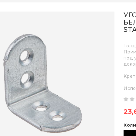
УГ
БЕЛ
ST
Толщ
Прим
под 
деко
Kреп
Испо
23,
Коли