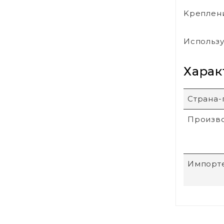
Kреплени
Использу
Харак
Страна-
Произв
Импорт