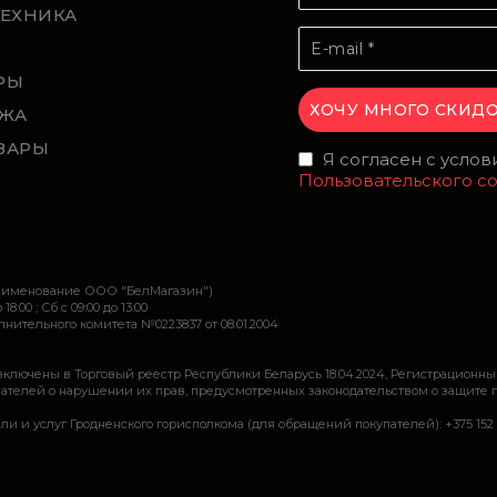
ТЕХНИКА
Й
РЫ
ЖА
ВАРЫ
Я согласен с усло
Пользовательского с
наименование ООО "БелМагазин")
 18:00 ; Сб c 09:00 до 13:00
ительного комитета №0223837 от 08.01.2004
включены в Торговый реестр Республики Беларусь 18.04.2024, Регистрационны
ей о нарушении их прав, предусмотренных законодательством о защите прав по
луг Гродненского горисполкома (для обращений покупателей): +375 152 62 69 44, 