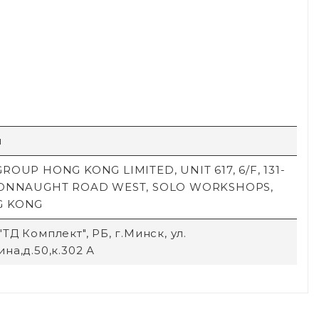
й
ROUP HONG KONG LIMITED, UNIT 617, 6/F, 131-
CONNAUGHT ROAD WEST, SOLO WORKSHOPS,
G KONG
ТД Комплект", РБ, г.Минск, ул.
на,д.50,к.302 А