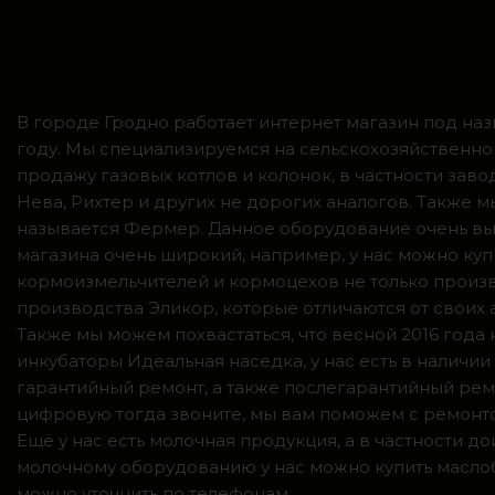
В городе Гродно работает интернет магазин под наз
году. Мы специализируемся на сельскохозяйственно
продажу газовых котлов и колонок, в частности зав
Нева, Рихтер и других не дорогих аналогов. Также
называется Фермер. Данное оборудование очень вы
магазина очень широкий, например, у нас можно куп
кормоизмельчителей и кормоцехов не только произв
производства Эликор, которые отличаются от своих
Также мы можем похвастаться, что весной 2016 год
инкубаторы Идеальная наседка, у нас есть в налич
гарантийный ремонт, а также послегарантийный ремо
цифровую тогда звоните, мы вам поможем с ремонто
Ещё у нас есть молочная продукция, а в частности 
молочному оборудованию у нас можно купить маслоб
можно уточнить по телефонам.