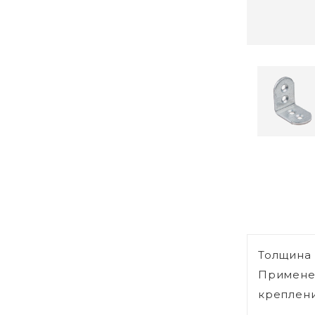
Толщина 
Применен
креплени