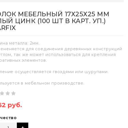
ОЛОК МЕБЕЛЬНЫЙ 17Х25Х25 ММ
ЫЙ ЦИНК (100 ШТ В КАРТ. УП.)
ARFIX
ина металла: 2мм.
ененяется для соединения деревянных конструкций
углом, так же может использоваться для крепления
ративных элементов.
ление осуществляется гвоздями или шурупами.
льзуется в мебельном производстве.
62 руб.
чество