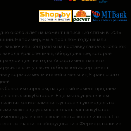
но около 3 лет на момент написания статьи в 2016
зиции. Например, мы в прошлом году начали
мы заключили контракты на поставку газовых колонок
о завода Уралспецмаш, оборудование, которое
 правдой долгие годы. Ассортимент нашего
аруси, также у нас есть большой ассортимент
тавку кормоизмельчителей и мельниц Украинского
цией.
ень большим спросом, на данный момент продаем
ля данных инкубаторов. Ещё мы осуществляем
р или вы хотите заменить устаревшую модель на
орыми можно доукомплектовать ваш инкубатор.
 именно для вашего количества коров или коз. По
с есть запчасти по оборудованию Фермер, наличие