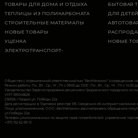
ТОВАРЫ ДЛЯ ДОМА И ОТДЫХА
БЫТОВАЯ 
ТЕПЛИЦЫ ИЗ ПОЛИКАРБОНАТА
ДЛЯ ДЕТЕ
СТРОИТЕЛЬНЫЕ МАТЕРИАЛЫ
АВТОТОВА
НОВЫЕ ТОВАРЫ
РАСПРОДА
УЦЕНКА
НОВЫЕ ТО
ЭЛЕКТРОТРАНСПОРТ-
Общество с ограниченной ответственностью "БелМагазин" (сокращенное 
Режим работы: Пн , Вт , Ср , Чт , Пт c 09:00 до 13:00 ; Пн , Вт , Ср , Чт , Пт c 14:00 до
Свидетельство Зарегистрировано решением Гродненского городского исполн
УНП 591046626
230026 г.Гродно ул. Победы 22а
Дата регистрации в Торговом реестре РБ: Сведения об интернет-магазине 
Лицо, уполномоченное ООО «БелМагазин» рассматривать обращения покупател
ул.Победы 22а
Телефон уполномоченных по защите прав потребителей: управление торговли и ус
+375 152 62 69 13