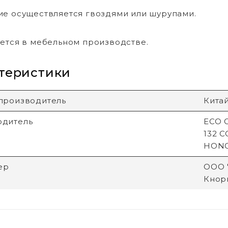
е осуществляется гвоздями или шурупами.
ется в мебельном производстве.
теристики
производитель
Кита
одитель
ECO G
132 
HON
ер
ООО "
Кнори