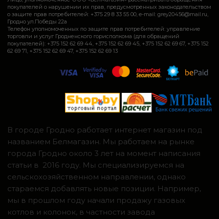
покупателей о нарушении их прав, предусмотренных законодательством
о защите прав потребителей: +375 29 8 33 55 00, e-mail: grey20456@mail.ru,
Гродно ул.Победы 22а
Телефон уполномоченных по защите прав потребителей: управление
торговли и услуг Гродненского горисполкома (для обращений
покупателей): +375 152 62 69 44, +375 152 62 69 45, +375 152 62 69 67, +375 152
62 69 71, +375 152 62 69 47, +375 152 62 69 13
В городе Гродно работает интернет магазин под
названием Белмагазин. Мы работаем на рынке
города Гродно около 3 лет на момент написания
статьи в 2016 году. Мы специализируемся на
сельскохозяйственном направлении, однако
стараемся добавлять новые позиции. Например,
мы в прошлом году начали продажу газовых
котлов и колонок, в частности завода