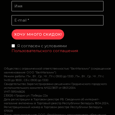
Я согласен с условиями
Пользовательского соглашения
Общество с ограниченной ответственностью "БелМагазин" (сокращенное
наименование ООО "БелМагазин")
Режим работы: Пн , Вт , Ср , Чт , Пт c 09:00 до 13:00 ; Пн , Вт , Ср , Чт , Пт c
14:00 до 18:00 ; Сб c 09:00 до 13:00
Свидетельство Зарегистрировано решением Гродненского городского
исполнительного комитета №0223837 от 08.01.2004
УНП 591046626
230026 г.Гродно ул. Победы 22а
Дата регистрации в Торговом реестре РБ: Сведения об интернет-
магазине включены в Торговый реестр Республики Беларусь 18.04.2024,
Регистрационный номер в Торговом реестре Республики Беларусь
579129
Лицо, уполномоченное ООО «БелМагазин» рассматривать обращения