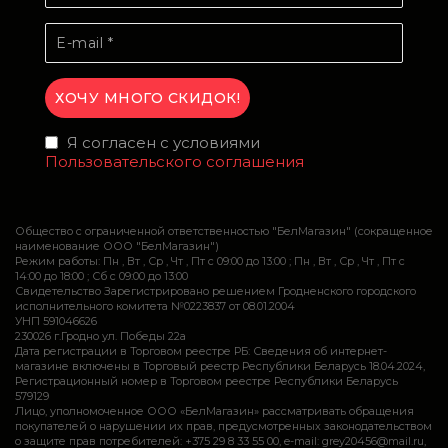
Я согласен с условиями
Пользовательского соглашения
Общество с ограниченной ответственностью "БелМагазин" (сокращенное
наименование ООО "БелМагазин")
Режим работы: Пн , Вт , Ср , Чт , Пт c 09:00 до 13:00 ; Пн , Вт , Ср , Чт , Пт c
14:00 до 18:00 ; Сб c 09:00 до 13:00
Свидетельство Зарегистрировано решением Гродненского городского
исполнительного комитета №0223837 от 08.01.2004
УНП 591046626
230026 г.Гродно ул. Победы 22а
Дата регистрации в Торговом реестре РБ: Сведения об интернет-
магазине включены в Торговый реестр Республики Беларусь 18.04.2024,
Регистрационный номер в Торговом реестре Республики Беларусь
579129
Лицо, уполномоченное ООО «БелМагазин» рассматривать обращения
покупателей о нарушении их прав, предусмотренных законодательством
о защите прав потребителей: +375 29 8 33 55 00, e-mail: grey20456@mail.ru,