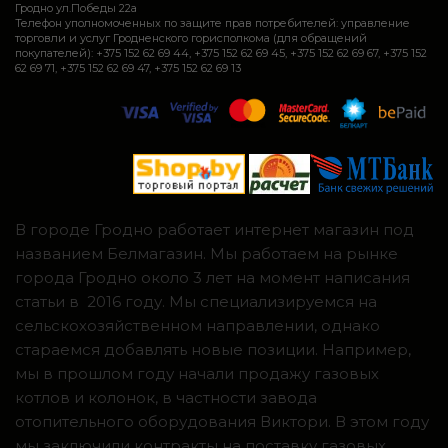
Гродно ул.Победы 22а
Телефон уполномоченных по защите прав потребителей: управление
торговли и услуг Гродненского горисполкома (для обращений
покупателей): +375 152 62 69 44, +375 152 62 69 45, +375 152 62 69 67, +375 152
62 69 71, +375 152 62 69 47, +375 152 62 69 13
В городе Гродно работает интернет магазин под
названием Белмагазин. Мы работаем на рынке
города Гродно около 3 лет на момент написания
статьи в 2016 году. Мы специализируемся на
сельскохозяйственном направлении, однако
стараемся добавлять новые позиции. Например,
мы в прошлом году начали продажу газовых
котлов и колонок, в частности завода
отопительного оборудования Виктори. В этом году
мы заключили контракты на поставку газовых