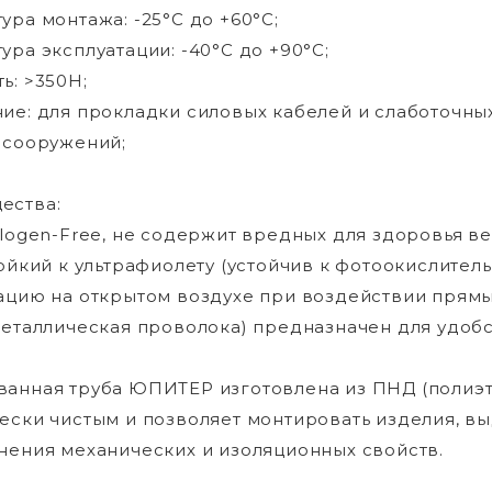
ура монтажа: -25°С до +60°С;
ура эксплуатации: -40°С до +90°С;
ь: >350H;
ие: для прокладки силовых кабелей и слаботочных
 сооружений;
ества:
alogen-Free, не содержит вредных для здоровья 
тойкий к ультрафиолету (устойчив к фотоокислител
ацию на открытом воздухе при воздействии прямы
металлическая проволока) предназначен для удобс
анная труба ЮПИТЕР изготовлена из ПНД (полиэти
ески чистым и позволяет монтировать изделия, 
нения механических и изоляционных свойств.