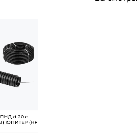
.ПНД d 20 с
 м) ЮПИТЕР (HF