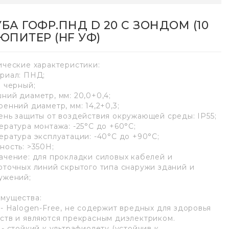
УБА ГОФР.ПНД D 20 С ЗОНДОМ (10
 ЮПИТЕР (HF УФ)
ические характеристики:
риал: ПНД;
: черный;
ний диаметр, мм: 20,0+0,4;
ренний диаметр, мм: 14,2+0,3;
ень защиты от воздействия окружающей среды: IP55;
ература монтажа: -25°С до +60°С;
ература эксплуатации: -40°С до +90°С;
ность: >350H;
ачение: для прокладки силовых кабелей и
оточных линий скрытого типа снаружи зданий и
ужений;
мущества:
 - Halogen-Free, не содержит вредных для здоровья
ств и являются прекрасным диэлектриком.
 - стойкий к ультрафиолету (устойчив к