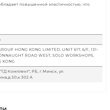
обладает повышенной эластичностью, что
й
ROUP HONG KONG LIMITED, UNIT 617, 6/F, 131-
CONNAUGHT ROAD WEST, SOLO WORKSHOPS,
G KONG
ТД Комплект", РБ, г.Минск, ул.
на,д.50,к.302 А
ли