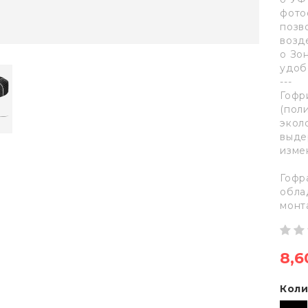
фото
позв
возд
o Зо
удоб
---
Гофр
(пол
экол
выде
изме
Гофр
обла
монт
8,6
Коли