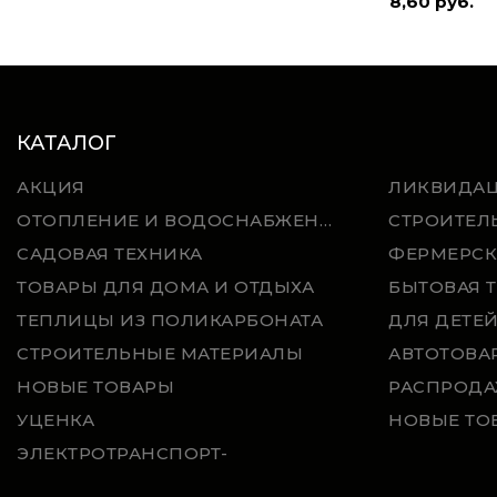
8,60 руб.
КАТАЛОГ
АКЦИЯ
ЛИКВИДА
ОТОПЛЕНИЕ И ВОДОСНАБЖЕНИЕ
СТРОИТЕЛ
САДОВАЯ ТЕХНИКА
ФЕРМЕРСК
ТОВАРЫ ДЛЯ ДОМА И ОТДЫХА
БЫТОВАЯ 
ТЕПЛИЦЫ ИЗ ПОЛИКАРБОНАТА
ДЛЯ ДЕТЕ
СТРОИТЕЛЬНЫЕ МАТЕРИАЛЫ
АВТОТОВА
НОВЫЕ ТОВАРЫ
РАСПРОДА
УЦЕНКА
НОВЫЕ ТО
ЭЛЕКТРОТРАНСПОРТ-