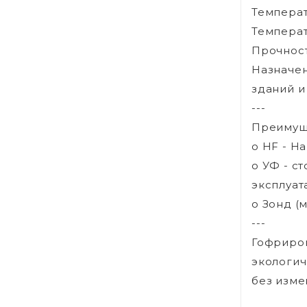
Температ
Температ
Прочност
Назначен
зданий и
---
Преимущ
o HF - H
o УФ - с
эксплуат
o Зонд (
---
Гофриров
экологич
без изме