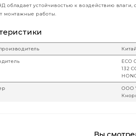
Д обладает устойчивостью к воздействию влаги, 
т монтажные работы.
теристики
производитель
Кита
одитель
ECO G
132 
HON
ер
ООО "
Кнори
Вы смотре