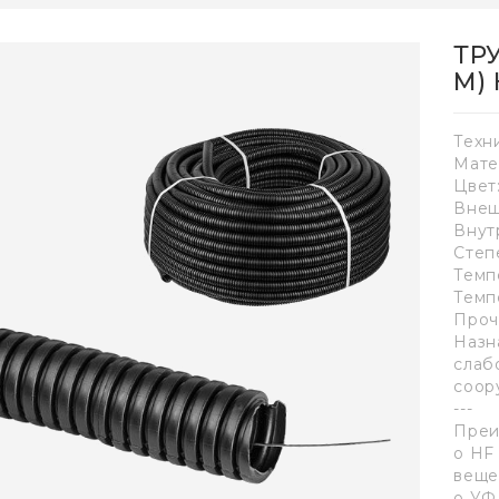
ТР
М)
Техн
Мате
Цвет
Внеш
Внут
Степ
Темп
Темп
Проч
Назн
слаб
соор
---
Преи
o HF
веще
o УФ