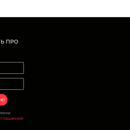
Ь ПРО
И
виями
оглашения