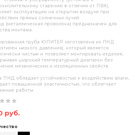
окислительному старению в отличии от ПВХ),
оляет эксплуатацию на открытом воздухе при
ействии прямых солнечных лучей.
нд (металлическая проволока) предназначен для
ства монтажа.
ированная труба ЮПИТЕР изготовлена из ПНД
иэтилен низкого давления), который является
огически чистым и позволяет монтировать изделия,
рживая широкий температурный диапазон без
нения механических и изоляционных свойств.
а ПНД обладает устойчивостью к воздействию влаги,
дает повышенной эластичностью, что облегчает
ажные работы.
0 руб.
чество