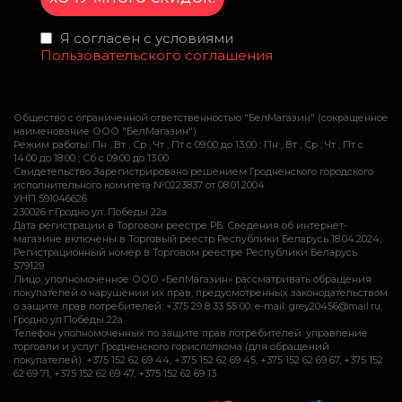
Я согласен с условиями
Пользовательского соглашения
Общество с ограниченной ответственностью "БелМагазин" (сокращенное
наименование ООО "БелМагазин")
Режим работы: Пн , Вт , Ср , Чт , Пт c 09:00 до 13:00 ; Пн , Вт , Ср , Чт , Пт c
14:00 до 18:00 ; Сб c 09:00 до 13:00
Свидетельство Зарегистрировано решением Гродненского городского
исполнительного комитета №0223837 от 08.01.2004
УНП 591046626
230026 г.Гродно ул. Победы 22а
Дата регистрации в Торговом реестре РБ: Сведения об интернет-
магазине включены в Торговый реестр Республики Беларусь 18.04.2024,
Регистрационный номер в Торговом реестре Республики Беларусь
579129
Лицо, уполномоченное ООО «БелМагазин» рассматривать обращения
покупателей о нарушении их прав, предусмотренных законодательством
о защите прав потребителей: +375 29 8 33 55 00, e-mail: grey20456@mail.ru,
Гродно ул.Победы 22а
Телефон уполномоченных по защите прав потребителей: управление
торговли и услуг Гродненского горисполкома (для обращений
покупателей): +375 152 62 69 44, +375 152 62 69 45, +375 152 62 69 67, +375 152
62 69 71, +375 152 62 69 47, +375 152 62 69 13