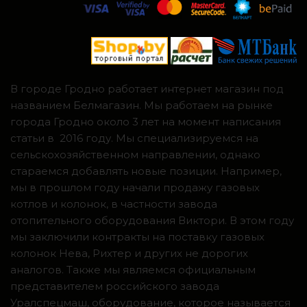
В городе Гродно работает интернет магазин под
названием Белмагазин. Мы работаем на рынке
города Гродно около 3 лет на момент написания
статьи в 2016 году. Мы специализируемся на
сельскохозяйственном направлении, однако
стараемся добавлять новые позиции. Например,
мы в прошлом году начали продажу газовых
котлов и колонок, в частности завода
отопительного оборудования Виктори. В этом году
мы заключили контракты на поставку газовых
колонок Нева, Рихтер и других не дорогих
аналогов. Также мы являемся официальным
представителем российского завода
Уралспецмаш, оборудование, которое называется