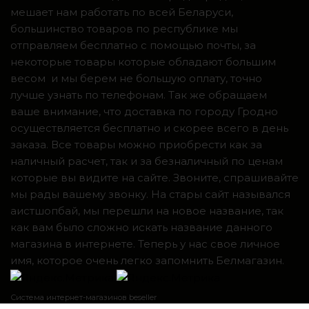
мешает нам работать по всей Беларуси,
большинство товаров по республике мы
отправляем бесплатно с помощью почты, за
некоторые товары которые обладают большим
весом и мы берем не большую оплату, точно
лучше узнать по телефонам. Так же обращаем
ваше внимание, что доставка по городу Гродно
осуществляется бесплатно и скорее всего в день
заказа. Все товары можно приобрести как за
наличный расчет, так и за безналичный по ценам
которые вы видите на сайте. Звоните, спрашивайте
мы рады вашему звонку. На стары сайт назывался
аистшопбай, мы перешли на новое название, так
как вам было сложно искать название данного
магазина в интернете. Теперь у нас свое личное
имя, которое очень легко запомнить Белмагазин.
Система интернет-магазинов beseller