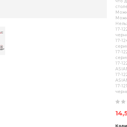
что 
столе
Можн
Можн
Нель
17-1
черн
17-12
сери
17-12
сери
17-1
ASIA
17-1
ASIA
17-1
черн
14,
Коли