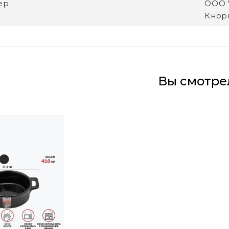
ер
ООО "
Кнори
Вы смотре