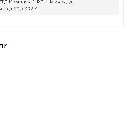
ТД Комплект", РБ, г.Минск, ул.
на,д.50,к.302 А
ли