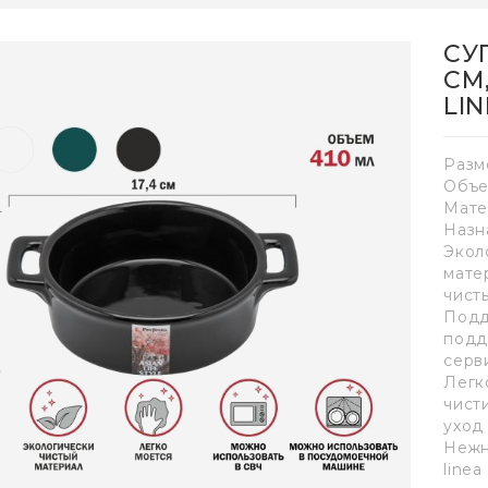
СУ
СМ
LI
Разме
Объе
Мате
Назн
Экол
мате
чист
Подд
подд
серв
Легк
чист
уход
Нежн
line