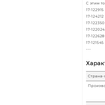
С этим т
17-12291
17-12421
17-12235
17-12202
17-12262
17-12154
---
Харак
Страна-
Произв