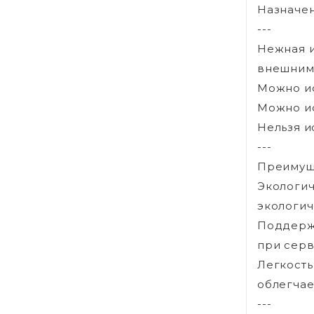
Назначен
---
Нежная и
внешним 
Можно ис
Можно ис
Нельзя и
---
Преимущ
Экологич
экологич
Поддержк
при серв
Легкость
облегчае
---