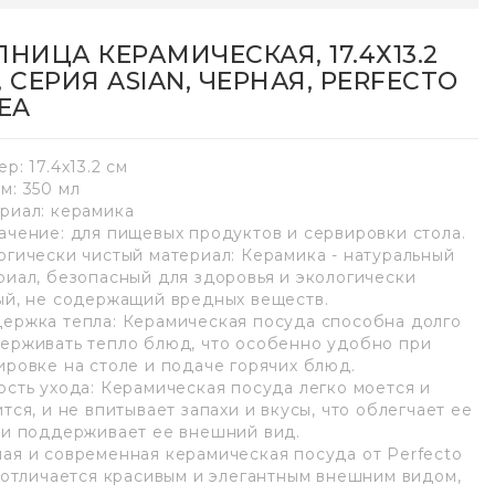
ПНИЦА КЕРАМИЧЕСКАЯ, 17.4Х13.2
, СЕРИЯ ASIAN, ЧЕРНАЯ, PERFECTO
NEA
р: 17.4х13.2 см
м: 350 мл
риал: керамика
ачение: для пищевых продуктов и сервировки стола.
огически чистый материал: Керамика - натуральный
риал, безопасный для здоровья и экологически
ый, не содержащий вредных веществ.
ержка тепла: Керамическая посуда способна долго
ерживать тепло блюд, что особенно удобно при
ировке на столе и подаче горячих блюд.
ость ухода: Керамическая посуда легко моется и
ится, и не впитывает запахи и вкусы, что облегчает ее
 и поддерживает ее внешний вид.
ая и современная керамическая посуда от Perfecto
a отличается красивым и элегантным внешним видом,