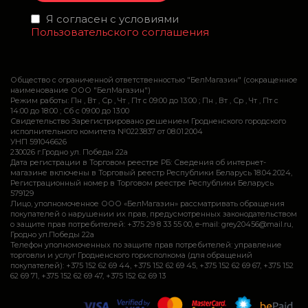
Я согласен с условиями
Пользовательского соглашения
Общество с ограниченной ответственностью "БелМагазин" (сокращенное
наименование ООО "БелМагазин")
Режим работы: Пн , Вт , Ср , Чт , Пт c 09:00 до 13:00 ; Пн , Вт , Ср , Чт , Пт c
14:00 до 18:00 ; Сб c 09:00 до 13:00
Свидетельство Зарегистрировано решением Гродненского городского
исполнительного комитета №0223837 от 08.01.2004
УНП 591046626
230026 г.Гродно ул. Победы 22а
Дата регистрации в Торговом реестре РБ: Сведения об интернет-
магазине включены в Торговый реестр Республики Беларусь 18.04.2024,
Регистрационный номер в Торговом реестре Республики Беларусь
579129
Лицо, уполномоченное ООО «БелМагазин» рассматривать обращения
покупателей о нарушении их прав, предусмотренных законодательством
о защите прав потребителей: +375 29 8 33 55 00, e-mail: grey20456@mail.ru,
Гродно ул.Победы 22а
Телефон уполномоченных по защите прав потребителей: управление
торговли и услуг Гродненского горисполкома (для обращений
покупателей): +375 152 62 69 44, +375 152 62 69 45, +375 152 62 69 67, +375 152
62 69 71, +375 152 62 69 47, +375 152 62 69 13