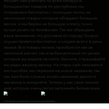
мешает нам работать по всей Беларуси,
большинство товаров по республике мы
отправляем бесплатно с помощью почты, за
некоторые товары которые обладают большим
весом и мы берем не большую оплату, точно
лучше узнать по телефонам. Так же обращаем
ваше внимание, что доставка по городу Гродно
осуществляется бесплатно и скорее всего в день
заказа. Все товары можно приобрести как за
наличный расчет, так и за безналичный по ценам
которые вы видите на сайте. Звоните, спрашивайте
мы рады вашему звонку. На стары сайт назывался
аистшопбай, мы перешли на новое название, так
как вам было сложно искать название данного
магазина в интернете. Теперь у нас свое личное
имя, которое очень легко запомнить Белмагазин.
Система интернет-магазинов beseller
ЗАКАЗАТЬ ЗВОНОК