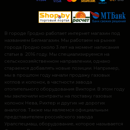
В городе Гродно работает интернет магазин под
названием Белмагазин. Мы работаем на рынке
города Гродно около 3 лет на момент написания
статьи в 2016 году. Мы специализируемся на
сельскохозяйственном направлении, однако
стараемся добавлять новые позиции. Например,
мы в прошлом году начали продажу газовых
котлов и колонок, в частности завода
отопительного оборудования Виктори. В этом году
мы заключили контракты на поставку газовых
колонок Нева, Рихтер и других не дорогих
аналогов. Также мы являемся официальным
представителем российского завода
Уралспецмаш, оборудование, которое называется