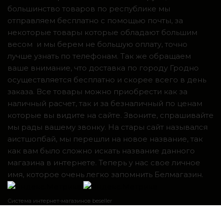
большинство товаров по республике мы
отправляем бесплатно с помощью почты, за
некоторые товары которые обладают большим
весом и мы берем не большую оплату, точно
лучше узнать по телефонам. Так же обращаем
ваше внимание, что доставка по городу Гродно
осуществляется бесплатно и скорее всего в день
заказа. Все товары можно приобрести как за
наличный расчет, так и за безналичный по ценам
которые вы видите на сайте. Звоните, спрашивайте
мы рады вашему звонку. На стары сайт назывался
аистшопбай, мы перешли на новое название, так
как вам было сложно искать название данного
магазина в интернете. Теперь у нас свое личное
имя, которое очень легко запомнить Белмагазин.
Система интернет-магазинов beseller
ЗАКАЗАТЬ ЗВОНОК