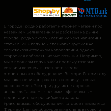
В городе Гродно работает интернет магазин под
названием Белмагазин. Мы работаем на рынке
города Гродно около 3 лет на момент написания
статьи в 2016 году. Мы специализируемся на
сельскохозяйственном направлении, однако
стараемся добавлять новые позиции. Например,
мы в прошлом году начали продажу газовых
котлов и колонок, в частности завода
отопительного оборудования Виктори. В этом году
мы заключили контракты на поставку газовых
колонок Нева, Рихтер и других не дорогих
аналогов. Также мы являемся официальным
представителем российского завода
Уралспецмаш, оборудование, которое называется
Фермер. Данное оборудование очень высокого