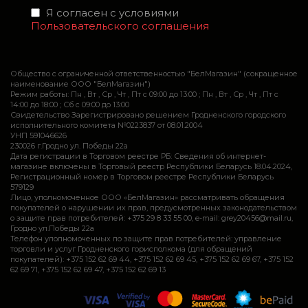
Я согласен с условиями
Пользовательского соглашения
Общество с ограниченной ответственностью "БелМагазин" (сокращенное
наименование ООО "БелМагазин")
Режим работы: Пн , Вт , Ср , Чт , Пт c 09:00 до 13:00 ; Пн , Вт , Ср , Чт , Пт c
14:00 до 18:00 ; Сб c 09:00 до 13:00
Свидетельство Зарегистрировано решением Гродненского городского
исполнительного комитета №0223837 от 08.01.2004
УНП 591046626
230026 г.Гродно ул. Победы 22а
Дата регистрации в Торговом реестре РБ: Сведения об интернет-
магазине включены в Торговый реестр Республики Беларусь 18.04.2024,
Регистрационный номер в Торговом реестре Республики Беларусь
579129
Лицо, уполномоченное ООО «БелМагазин» рассматривать обращения
покупателей о нарушении их прав, предусмотренных законодательством
о защите прав потребителей: +375 29 8 33 55 00, e-mail: grey20456@mail.ru,
Гродно ул.Победы 22а
Телефон уполномоченных по защите прав потребителей: управление
торговли и услуг Гродненского горисполкома (для обращений
покупателей): +375 152 62 69 44, +375 152 62 69 45, +375 152 62 69 67, +375 152
62 69 71, +375 152 62 69 47, +375 152 62 69 13