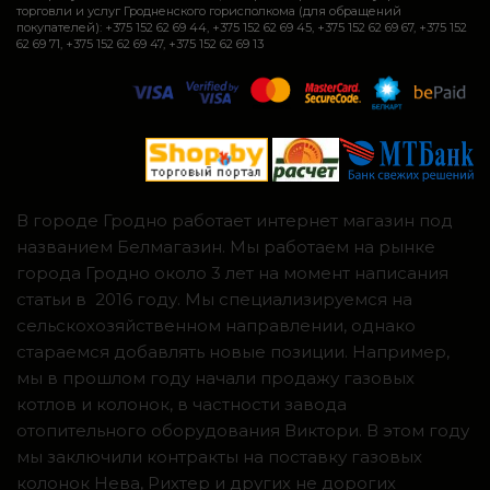
торговли и услуг Гродненского горисполкома (для обращений
покупателей): +375 152 62 69 44, +375 152 62 69 45, +375 152 62 69 67, +375 152
62 69 71, +375 152 62 69 47, +375 152 62 69 13
В городе Гродно работает интернет магазин под
названием Белмагазин. Мы работаем на рынке
города Гродно около 3 лет на момент написания
статьи в 2016 году. Мы специализируемся на
сельскохозяйственном направлении, однако
стараемся добавлять новые позиции. Например,
мы в прошлом году начали продажу газовых
котлов и колонок, в частности завода
отопительного оборудования Виктори. В этом году
мы заключили контракты на поставку газовых
колонок Нева, Рихтер и других не дорогих