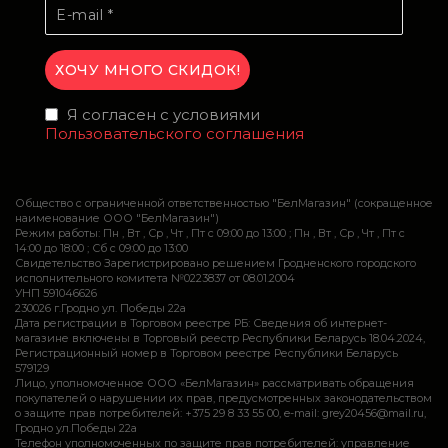
Я согласен с условиями
Пользовательского соглашения
Общество с ограниченной ответственностью "БелМагазин" (сокращенное
наименование ООО "БелМагазин")
Режим работы: Пн , Вт , Ср , Чт , Пт c 09:00 до 13:00 ; Пн , Вт , Ср , Чт , Пт c
14:00 до 18:00 ; Сб c 09:00 до 13:00
Свидетельство Зарегистрировано решением Гродненского городского
исполнительного комитета №0223837 от 08.01.2004
УНП 591046626
230026 г.Гродно ул. Победы 22а
Дата регистрации в Торговом реестре РБ: Сведения об интернет-
магазине включены в Торговый реестр Республики Беларусь 18.04.2024,
Регистрационный номер в Торговом реестре Республики Беларусь
579129
Лицо, уполномоченное ООО «БелМагазин» рассматривать обращения
покупателей о нарушении их прав, предусмотренных законодательством
о защите прав потребителей: +375 29 8 33 55 00, e-mail: grey20456@mail.ru,
Гродно ул.Победы 22а
Телефон уполномоченных по защите прав потребителей: управление