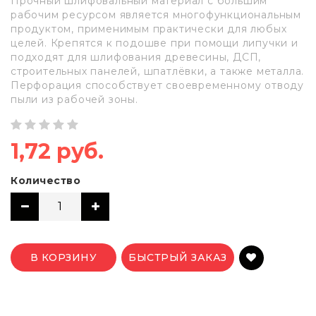
Прочный шлифовальный материал с большим
рабочим ресурсом является многофункциональным
продуктом, применимым практически для любых
целей. Крепятся к подошве при помощи липучки и
подходят для шлифования древесины, ДСП,
строительных панелей, шпатлёвки, а также металла.
Перфорация способствует своевременному отводу
пыли из рабочей зоны.
1,72 руб.
Количество
В КОРЗИНУ
БЫСТРЫЙ ЗАКАЗ