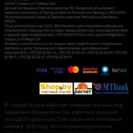
230026 г.Гродно ул. Победы 22а
Дата регистрации в Торговом реестре РБ: Сведения об интернет-
магазине включены в Торговый реестр Республики Беларусь 18.04.2024,
Регистрационный номер в Торговом реестре Республики Беларусь
579129
Лицо, уполномоченное ООО «БелМагазин» рассматривать обращения
покупателей о нарушении их прав, предусмотренных законодательством
о защите прав потребителей: +375 29 8 33 55 00, e-mail: grey20456@mail.ru,
Гродно ул.Победы 22а
Телефон уполномоченных по защите прав потребителей: управление
торговли и услуг Гродненского горисполкома (для обращений
покупателей): +375 152 62 69 44, +375 152 62 69 45, +375 152 62 69 67, +375 152
62 69 71, +375 152 62 69 47, +375 152 62 69 13
В городе Гродно работает интернет магазин под
названием Белмагазин. Мы работаем на рынке
города Гродно около 3 лет на момент написания
статьи в 2016 году. Мы специализируемся на