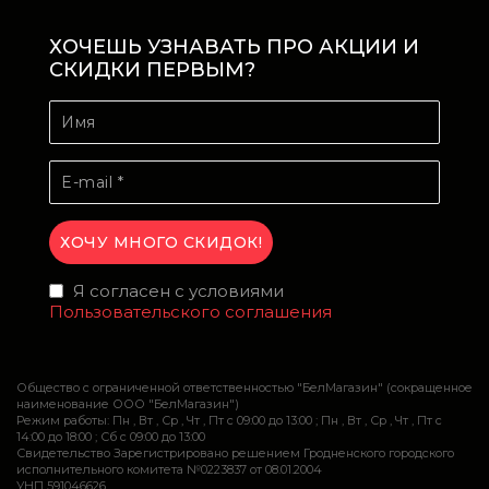
ХОЧЕШЬ УЗНАВАТЬ ПРО АКЦИИ И
СКИДКИ ПЕРВЫМ?
Я согласен с условиями
Пользовательского соглашения
Общество с ограниченной ответственностью "БелМагазин" (сокращенное
наименование ООО "БелМагазин")
Режим работы: Пн , Вт , Ср , Чт , Пт c 09:00 до 13:00 ; Пн , Вт , Ср , Чт , Пт c
14:00 до 18:00 ; Сб c 09:00 до 13:00
Свидетельство Зарегистрировано решением Гродненского городского
исполнительного комитета №0223837 от 08.01.2004
УНП 591046626